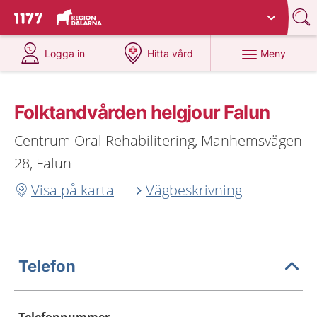
Du har valt region
Dalarna
.
Till startsidan för 1177
på 1177.se
på 1177.se
Meny
Logga in
Hitta vård
Folktandvården helgjour Falun
Centrum Oral Rehabilitering, Manhemsvägen
28, Falun
Visa på karta
Vägbeskrivning
Telefon