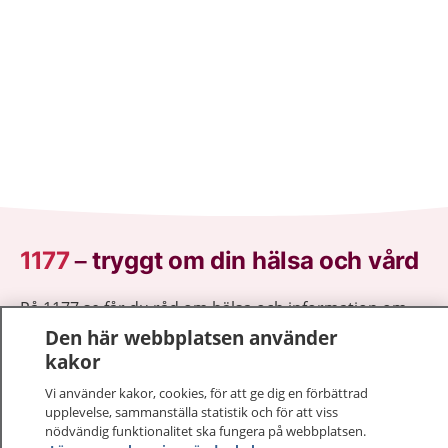
1177
–
tryggt om din hälsa och vård
På 1177.se får du råd om hälsa och information om
sjukdomar och vilka mottagningar du kan kontakta.
Den här webbplatsen använder
Logga in för att läsa din journal och göra dina
kakor
vårdärenden. Ring telefonnummer 1177 för
Vi använder kakor, cookies, för att ge dig en förbättrad
sjukvårdsrådgivning dygnet runt.
upplevelse, sammanställa statistik och för att viss
1177 ger dig råd när du vill må bättre.
nödvändig funktionalitet ska fungera på webbplatsen.