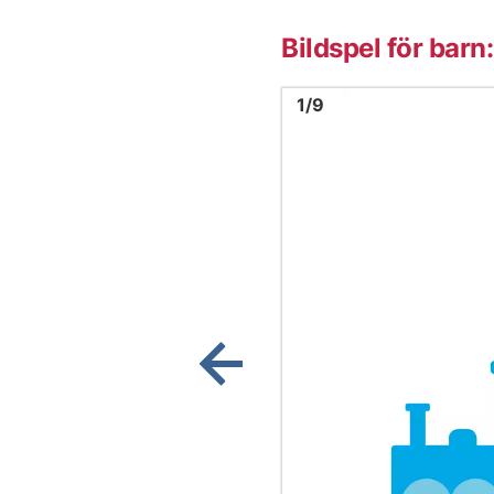
Bildspel för bar
Bild
1
1
/
9
Visa föregående bild