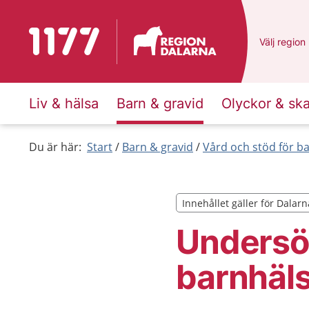
Till startsidan för 1177
Du har val
Välj
en ann
region
Liv & hälsa
Barn & gravid
Olyckor & sk
Du är här:
Start
Barn & gravid
Vård och stöd för b
Innehållet gäller för Dalarn
Innehållet gäller för Dalarn
Undersö
barnhäls