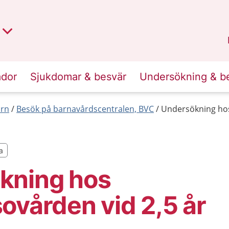
t region
an
Dalarna
.
ador
Sjukdomar & besvär
Undersökning & b
arn
Besök på barnavårdscentralen, BVC
Undersökning hos
a
a
kning hos
ovården vid 2,5 år