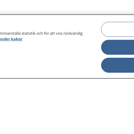
ammanställa statistik och för att viss nödvändig
änder kakor
sjukdomar och
Other languages
sa din journal
Lättläst svenska
 för