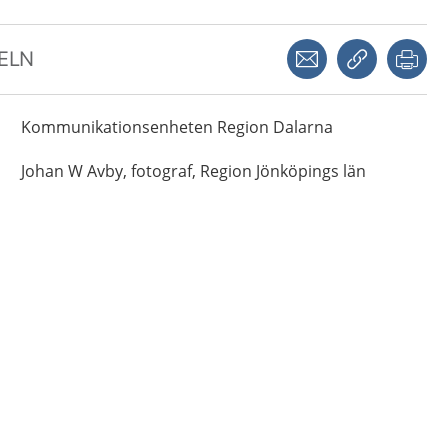
Dela via mejl
Kopiera län
Skr
KELN
Kommunikationsenheten
Region Dalarna
Johan
W Avby,
fotograf,
Region Jönköpings län