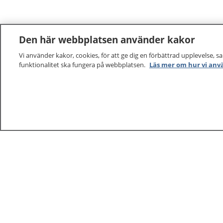
Den här webbplatsen använder kakor
Vi använder kakor, cookies, för att ge dig en förbättrad upplevelse, s
1177
–
tryggt om din hälsa och vård
funktionalitet ska fungera på webbplatsen.
Läs mer om hur vi anv
På 1177.se får du råd om hälsa och information om 
vilka mottagningar du kan kontakta. Logga in för att lä
och göra dina vårdärenden. Ring telefonnummer 1177
sjukvårdsrådgivning dygnet runt.
1177 ger dig råd när du vill må bättre.