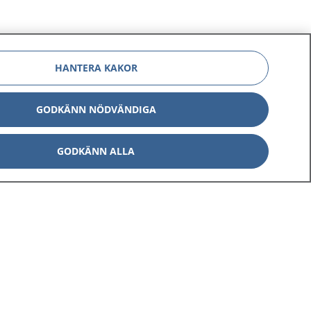
HANTERA KAKOR
GODKÄNN NÖDVÄNDIGA
Om 1177
Kontakt
GODKÄNN ALLA
E-tjänster
Press
Aktuellt
Digital tillgänglighet