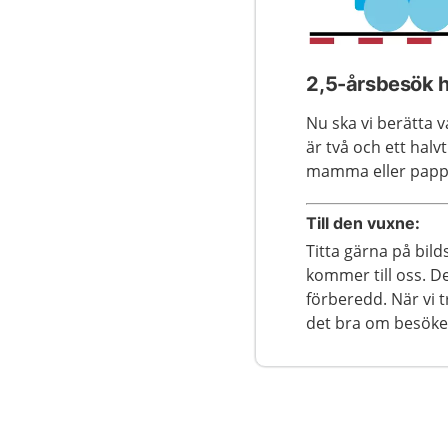
2,5-årsbesök 
Nu ska vi berätta 
är två och ett halv
mamma eller pappa
Till den vuxne:
Titta gärna på bil
kommer till oss. D
förberedd. När vi t
det bra om besöket