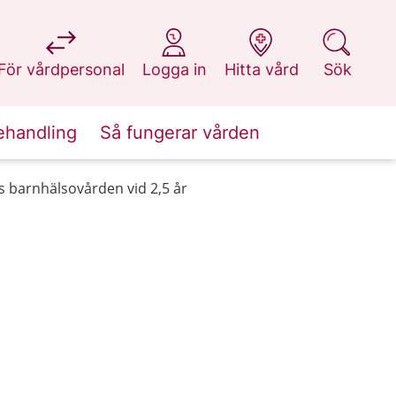
på 1177.se
på 1177.se
på 1177.se
på 1177.se
För vårdpersonal
Logga in
Hitta vård
Sök
ehandling
Så fungerar vården
 barnhälsovården vid 2,5 år