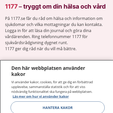
1177
–
tryggt om din hälsa och vård
På 1177.se får du råd om hälsa och information om
sjukdomar och vilka mottagningar du kan kontakta.
Logga in för att läsa din journal och göra dina
vårdärenden. Ring telefonnummer 1177 för
sjukvårdsrådgivning dygnet runt.
1177 ger dig råd när du vill må bättre.
Den här webbplatsen använder
kakor
Visa inn
Vi använder kakor, cookies, för att ge dig en förbättrad
1177 på flera språk
upplevelse, sammanställa statistik och för att viss
nödvändig funktionalitet ska fungera på webbplatsen.
Visa inn
Om 1177
Läs mer om hur vi använder kakor
Visa inn
HANTERA KAKOR
Kontakt