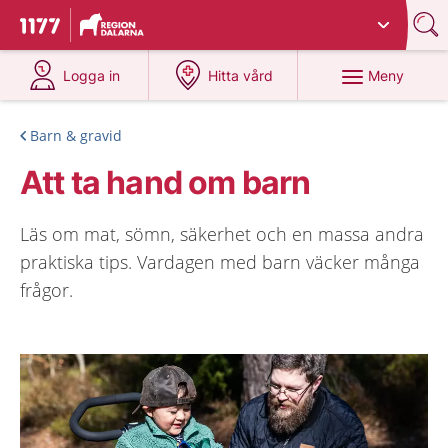
Du har valt region
Dalarna
.
Till startsidan för 1177
på 1177.se
på 1177.se
Meny
Logga in
Hitta vård
Barn & gravid
Att ta hand om barn
Läs om mat, sömn, säkerhet och en massa andra
praktiska tips. Vardagen med barn väcker många
frågor.