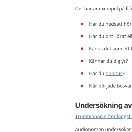
Det här är exempel på fr
Har du nedsatt hörs
Har du ont i örat el
Känns det som ett lo
Känner du dig yr?
Har du
tinnitus
?
När började besvä
Undersökning av
Trumhinnan sitter längst 
Audionomen undersöker tr