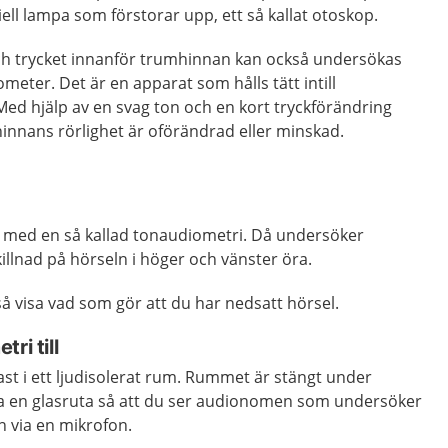
ll lampa som förstorar upp, ett så kallat otoskop.
ch trycket innanför trumhinnan kan också undersökas
eter. Det är en apparat som hålls tätt intill
ed hjälp av en svag ton och en kort tryckförändring
innans rörlighet är oförändrad eller minskad.
 med en så kallad tonaudiometri. Då undersöker
llnad på hörseln i höger och vänster öra.
å visa
vad som gör att du har nedsatt hörsel.
ri till
st i ett ljudisolerat rum. Rummet är stängt under
 en glasruta så att du ser audionomen som undersöker
n via en mikrofon.