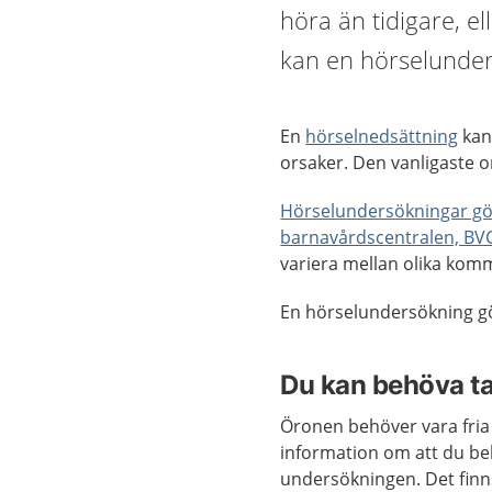
höra än tidigare, el
kan en hörselunders
En
hörselnedsättning
kan 
orsaker. Den vanligaste o
Hörselundersökningar gör
barnavårdscentralen, BV
variera mellan olika kom
En hörselundersökning gör
Du kan behöva ta
Öronen behöver vara fria
information om att du b
undersökningen. Det finn