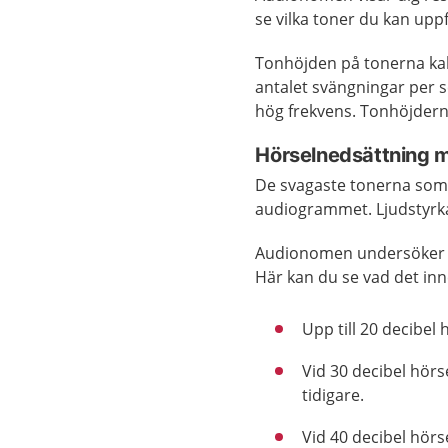
se vilka toner du kan uppf
Tonhöjden på tonerna kall
antalet svängningar per s
hög frekvens. Tonhöjder
Hörselnedsättning m
De svagaste tonerna som d
audiogrammet. Ljudstyrka
Audionomen undersöker vi
Här kan du se vad det inn
Upp till 20 decibel
Vid 30 decibel hör
tidigare.
Vid 40 decibel hörs