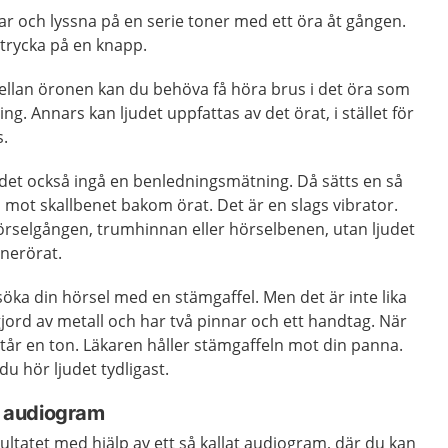
rar och lyssna på en serie toner med ett öra åt gången.
 trycka på en knapp.
mellan öronen kan du behöva få höra brus i det öra som
g. Annars kan ljudet uppfattas av det örat, i stället för
s.
det också ingå en benledningsmätning. Då sätts en så
 mot skallbenet bakom örat. Det är en slags vibrator.
örselgången, trumhinnan eller hörselbenen, utan ljudet
innerörat.
öka din hörsel med en stämgaffel. Men det är inte lika
gjord av metall och har två pinnar och ett handtag. När
tår en ton. Läkaren håller stämgaffeln mot din panna.
 du hör ljudet tydligast.
tt audiogram
ltatet med hjälp av ett så kallat audiogram, där du kan