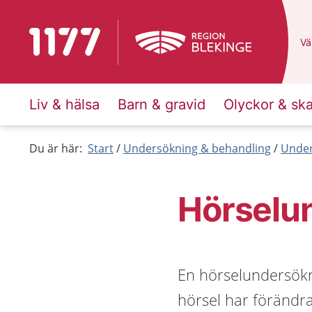
Till startsidan för 1177
Du
Väl
Liv & hälsa
Barn & gravid
Olyckor & sk
Du är här:
Start
Undersökning & behandling
Under
Hörselu
En hörselundersökn
hörsel har förändra