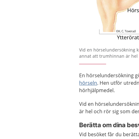
Förstora bilden
Vid en hörselundersökning 
annat att trumhinnan är hel 
En hörselundersökning gö
hörseln
. Hen utför utred
hörhjälpmedel.
Vid en hörselundersökni
är hel och rör sig som de
Berätta om dina bes
Vid besöket får du berät