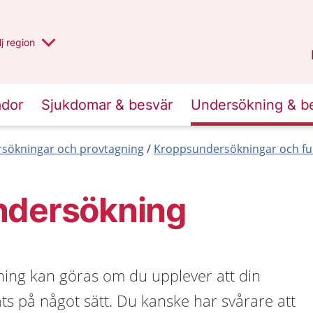
 har valt region
j
en annan
region
Blekinge
.
ador
Sjukdomar & besvär
Undersökning & b
sökningar och provtagning
Kroppsundersökningar och fu
ndersökning
ing kan göras om du upplever att din
ts på något sätt. Du kanske har svårare att