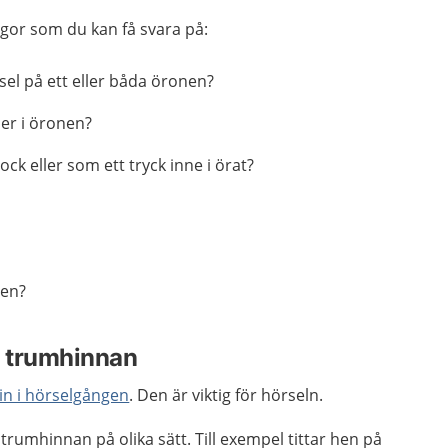
ågor som du kan få svara på:
el på ett eller båda öronen?
ler i öronen?
ck eller som ett tryck inne i örat?
ren?
 trumhinnan
in i hörselgången
. Den är viktig för hörseln.
umhinnan på olika sätt. Till exempel tittar hen på