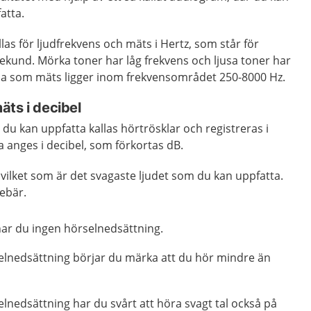
atta.
as för ljudfrekvens och mäts i Hertz, som står för
ekund. Mörka toner har låg frekvens och ljusa toner har
na som mäts ligger inom frekvensområdet 250-8000 Hz.
äts i decibel
u kan uppfatta kallas hörtrösklar och registreras i
 anges i decibel, som förkortas dB.
lket som är det svagaste ljudet som du kan uppfatta.
ebär.
 har du ingen hörselnedsättning.
selnedsättning börjar du märka att du hör mindre än
elnedsättning har du svårt att höra svagt tal också på