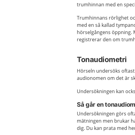
trumhinnan med en specie
Trumhinnans rörlighet o
med en så kallad tympanom
hörselgångens öppning. M
registrerar den om trumh
Tonaudiometri
Hörseln undersöks oftast
audionomen om det är ski
Undersökningen kan ocks
Så går en tonaudiomet
Undersökningen görs ofta
mätningen men brukar ha
dig. Du kan prata med he