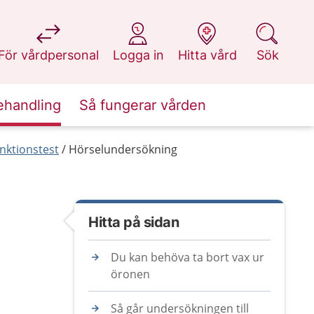
på 1177.se
på 1177.se
på 1177.se
på 1177.se
För vårdpersonal
Logga in
Hitta vård
Sök
ehandling
Så fungerar vården
nktionstest
Hörselundersökning
Hitta på sidan
Du kan behöva ta bort vax ur
öronen
Så går undersökningen till