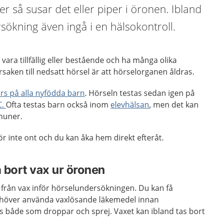
ler så susar det eller piper i öronen. Ibland
ökning även ingå i en hälsokontroll.
vara tillfällig eller bestående och ha många olika
rsaken till nedsatt hörsel är att hörselorganen åldras.
s på alla nyfödda barn
. Hörseln testas sedan igen på
C.
Ofta testas barn också inom
elevhälsan
, men det kan
muner.
 inte ont och du kan åka hem direkt efteråt.
 bort vax ur öronen
 från vax inför hörselundersökningen. Du kan få
ehöver använda vaxlösande läkemedel innan
s både som droppar och sprej. Vaxet kan ibland tas bort