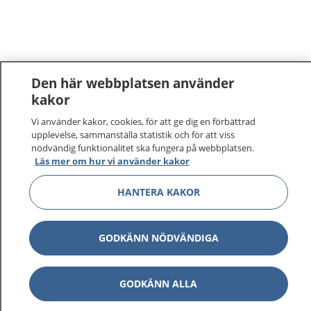
Den här webbplatsen använder
kakor
1177
–
tryggt om din hälsa och vård
Vi använder kakor, cookies, för att ge dig en förbättrad
upplevelse, sammanställa statistik och för att viss
nödvändig funktionalitet ska fungera på webbplatsen.
På 1177.se får du råd om hälsa och information om
Läs mer om hur vi använder kakor
sjukdomar och vilka mottagningar du kan kontakta.
Logga in för att läsa din journal och göra dina
HANTERA KAKOR
vårdärenden. Ring telefonnummer 1177 för
sjukvårdsrådgivning dygnet runt.
GODKÄNN NÖDVÄNDIGA
1177 ger dig råd när du vill må bättre.
GODKÄNN ALLA