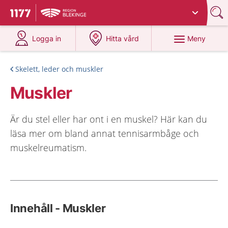
Du har valt region
Blekinge
.
Till startsidan för 1177
på 1177.se
på 1177.se
Meny
Logga in
Hitta vård
Skelett, leder och muskler
Muskler
Är du stel eller har ont i en muskel? Här kan du
läsa mer om bland annat tennisarmbåge och
muskelreumatism.
Innehåll - Muskler