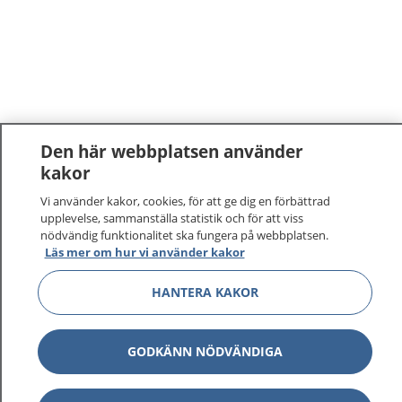
Den här webbplatsen använder
kakor
1177
–
tryggt om din hälsa och vård
Vi använder kakor, cookies, för att ge dig en förbättrad
upplevelse, sammanställa statistik och för att viss
På 1177.se får du råd om hälsa och information om
nödvändig funktionalitet ska fungera på webbplatsen.
Läs mer om hur vi använder kakor
sjukdomar och vilka mottagningar du kan kontakta.
Logga in för att läsa din journal och göra dina
HANTERA KAKOR
vårdärenden. Ring telefonnummer 1177 för
sjukvårdsrådgivning dygnet runt.
1177 ger dig råd när du vill må bättre.
GODKÄNN NÖDVÄNDIGA