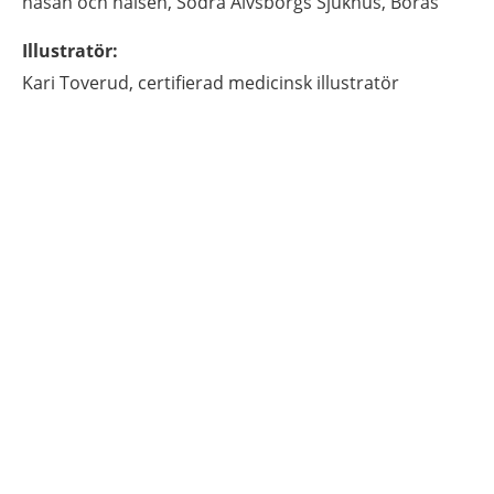
näsan och halsen,
Södra Älvsborgs Sjukhus,
Borås
Illustratör
:
Kari
Toverud,
certifierad medicinsk illustratör