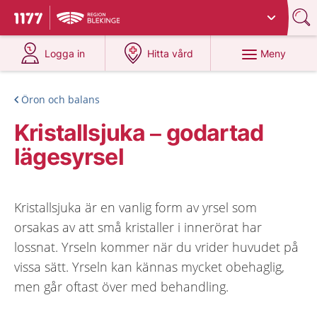
Du har valt region
Blekinge
.
Till startsidan för 1177
på 1177.se
på 1177.se
Meny
Logga in
Hitta vård
Öron och balans
Kristallsjuka – godartad
lägesyrsel
Kristallsjuka är en vanlig form av yrsel som
orsakas av att små kristaller i innerörat har
lossnat. Yrseln kommer när du vrider huvudet på
vissa sätt. Yrseln kan kännas mycket obehaglig,
men går oftast över med behandling.