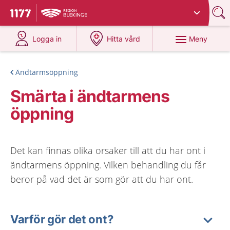
Du har valt region
Blekinge
.
Till startsidan för 1177
på 1177.se
på 1177.se
Meny
Logga in
Hitta vård
Ändtarmsöppning
Smärta i ändtarmens
öppning
Det kan finnas olika orsaker till att du har ont i
ändtarmens öppning. Vilken behandling du får
beror på vad det är som gör att du har ont.
Varför gör det ont?