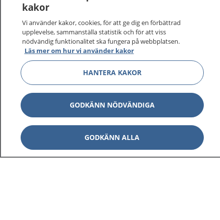
kakor
Vi använder kakor, cookies, för att ge dig en förbättrad
upplevelse, sammanställa statistik och för att viss
1177
–
tryggt om din hälsa och vård
nödvändig funktionalitet ska fungera på webbplatsen.
Läs mer om hur vi använder kakor
På 1177.se får du råd om hälsa och information om
sjukdomar och vilka mottagningar du kan kontakta.
HANTERA KAKOR
Logga in för att läsa din journal och göra dina
vårdärenden. Ring telefonnummer 1177 för
GODKÄNN NÖDVÄNDIGA
sjukvårdsrådgivning dygnet runt.
1177 ger dig råd när du vill må bättre.
GODKÄNN ALLA
Visa inn
1177 på flera språk
Visa inn
Om 1177