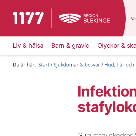
Till startsidan för 1177
Du
Väl
Liv & hälsa
Barn & gravid
Olyckor & sk
Du är här:
Start
Sjukdomar & besvär
Hud, hår och 
Infektio
stafylok
Gula stafylokocker 