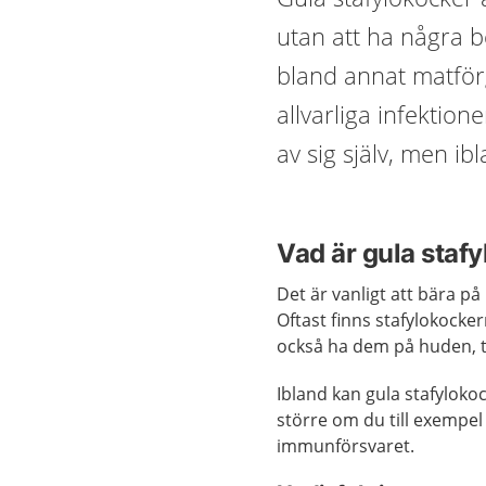
utan att ha några b
bland annat matförg
allvarliga infektion
av sig själv, men i
Vad är gula staf
Det är vanligt att bära på
Oftast finns stafylokocker
också ha dem på huden, ti
Ibland kan gula stafylokoc
större om du till exempe
immunförsvaret.