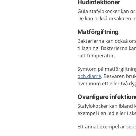
Hudinfektioner
Gula stafylokocker kan or
De kan också orsaka en infe
Matförgiftning
Bakterierna kan också or
tillagning. Bakterierna ka
rätt temperatur.
Symtom på matförgiftnin
och diarré
. Besvären bru
över inom ett eller två dy
Ovanligare infektion
Stafylokocker kan ibland k
exempel i en led eller i ske
Ett annat exempel är
seps