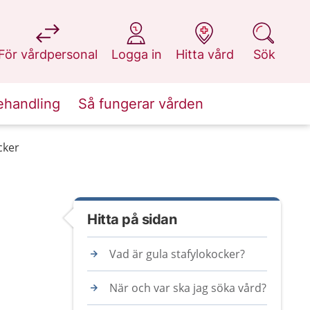
på 1177.se
på 1177.se
på 1177.se
på 1177.se
För vårdpersonal
Logga in
Hitta vård
Sök
ehandling
Så fungerar vården
cker
Hitta på sidan
Vad är gula stafylokocker?
När och var ska jag söka vård?