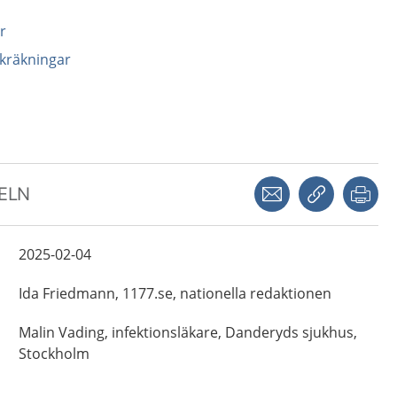
r
 kräkningar
Dela via mejl
Kopiera län
Skr
KELN
2025-02-04
Ida
Friedmann,
1177.se, nationella redaktionen
Malin
Vading,
infektionsläkare,
Danderyds sjukhus,
Stockholm