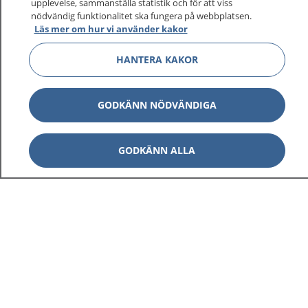
upplevelse, sammanställa statistik och för att viss
sjukdomar och vilka mottagningar du kan kontakta.
nödvändig funktionalitet ska fungera på webbplatsen.
Logga in för att läsa din journal och göra dina
Läs mer om hur vi använder kakor
vårdärenden. Ring telefonnummer 1177 för
sjukvårdsrådgivning dygnet runt.
HANTERA KAKOR
1177 ger dig råd när du vill må bättre.
GODKÄNN NÖDVÄNDIGA
GODKÄNN ALLA
Visa inn
1177 på flera språk
Visa inn
Om 1177
Visa inn
Kontakt
Behandling av personuppgifter