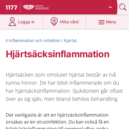
Du har valt region
Blekinge
.
Till startsidan för 1177
på 1177.se
på 1177.se
Meny
Logga in
Hitta vård
Inflammation och infektion i hjärtat
Hjärtsäcksinflammation
Hjärtsäcken som omsluter hjärtat består av två
tunna hinnor. De har blivit inflammerade om du
har hjärtsäcksinflammation. Sjukdomen går oftast
över av sig själv, men ibland behövs behandling.
Det vanligaste är att en hjärtsäcksinflammation
orsakas av en virusinfektion. Du kan också få en
hjärtsäcksinflammation till exempel efter andra