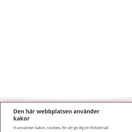
Den här webbplatsen använder
1177
–
tryggt om din hälsa och vård
kakor
På 1177.se får du råd om hälsa och information om
Vi använder kakor, cookies, för att ge dig en förbättrad