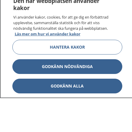
Den här webbplatsen använder
kakor
Vi använder kakor, cookies, för att ge dig en förbättrad
upplevelse, sammanställa statistik och för att viss
nödvändig funktionalitet ska fungera på webbplatsen.
Visa inn
1177 på flera språk
Läs mer om hur vi använder kakor
Visa inn
HANTERA KAKOR
Om 1177
Visa inn
Kontakt
GODKÄNN NÖDVÄNDIGA
GODKÄNN ALLA
Behandling av personuppgifter
Hantering av kakor
Inställningar för kakor