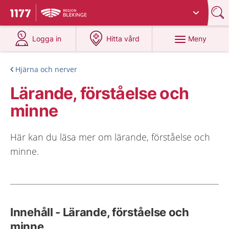
Du har valt region
Blekinge
.
Till startsidan för 1177
på 1177.se
på 1177.se
Meny
Logga in
Hitta vård
Hjärna och nerver
Lärande, förståelse och
minne
Här kan du läsa mer om lärande, förståelse och
minne.
Innehåll - Lärande, förståelse och
minne