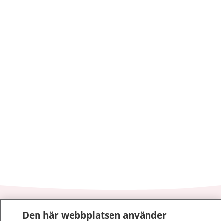
1177
–
tryggt om din hälsa och vård
Den här webbplatsen använder