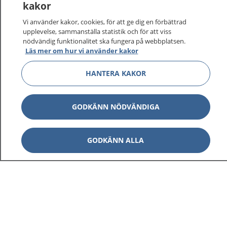
kakor
På 1177.se får du råd om hälsa och information om
Vi använder kakor, cookies, för att ge dig en förbättrad
sjukdomar och vilka mottagningar du kan kontakta.
upplevelse, sammanställa statistik och för att viss
Logga in för att läsa din journal och göra dina
nödvändig funktionalitet ska fungera på webbplatsen.
vårdärenden. Ring telefonnummer 1177 för
Läs mer om hur vi använder kakor
sjukvårdsrådgivning dygnet runt.
HANTERA KAKOR
1177 ger dig råd när du vill må bättre.
GODKÄNN NÖDVÄNDIGA
Visa inn
GODKÄNN ALLA
1177 på flera språk
Visa inn
Om 1177
Visa inn
Kontakt