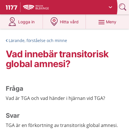
Du har valt region
Blekinge
.
Till startsidan för 1177
på 1177.se
på 1177.se
Meny
Logga in
Hitta vård
Lärande, förståelse och minne
Vad innebär transitorisk
global amnesi?
Fråga
Vad är TGA och vad händer i hjärnan vid TGA?
Svar
TGA är en förkortning av transitorisk global amnesi.