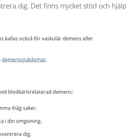
rera dig. Det finns mycket stöd och hjälp
 kallas också för vaskulär demens eller
a
demenssjukdomar
.
 vid blodkärlsrelaterad demens:
omma ihåg saker.
ta i din omgivning.
ncentrera dig.