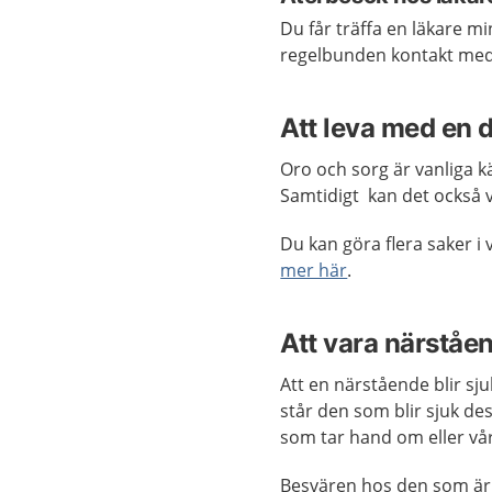
Du får träffa en läkare m
regelbunden kontakt med
Att leva med en
Oro och sorg är vanliga 
Samtidigt kan det också v
Du kan göra flera saker 
mer här
.
Att vara närståe
Att en närstående blir sj
står den som blir sjuk des
som tar hand om eller v
Besvären hos den som är 