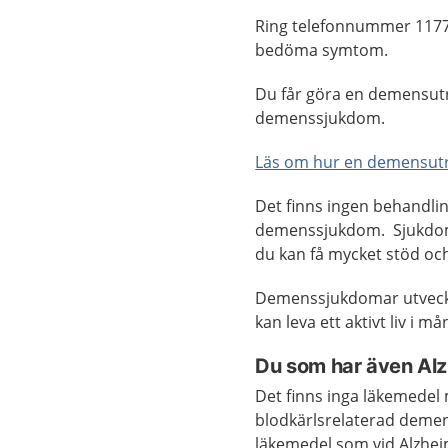
Ring telefonnummer 1177
bedöma symtom.
Du får göra en demensutr
demenssjukdom.
Läs om hur en demensutre
Det finns ingen behandling
demenssjukdom. Sjukdome
du kan få mycket stöd och
Demenssjukdomar utveckla
kan leva ett aktivt liv i mån
Du som har även Al
Det finns inga läkemedel
blodkärlsrelaterad deme
läkemedel som vid Alzhe