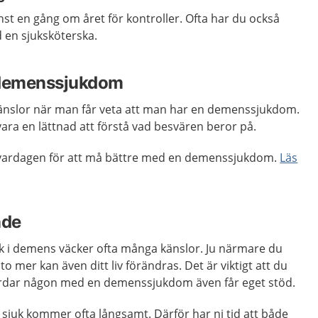
inst en gång om året för kontroller. Ofta har du också
 en sjuksköterska.
 demenssjukdom
känslor när man får veta att man har en demenssjukdom.
ara en lättnad att förstå vad besvären beror på.
i vardagen för att må bättre med en demenssjukdom.
Läs
nde
uk i demens väcker ofta många känslor. Ju närmare du
to mer kan även ditt liv förändras. Det är viktigt att du
årdar någon med en demenssjukdom även får eget stöd.
sjuk kommer ofta långsamt. Därför har ni tid att både