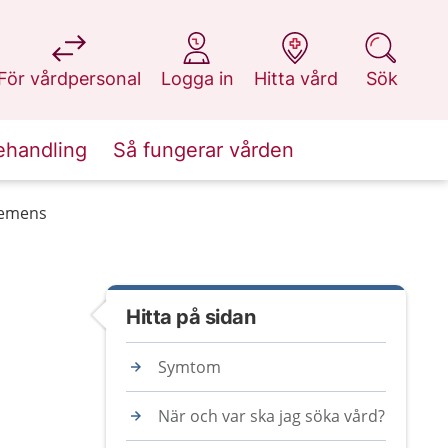
på 1177.se
på 1177.se
på 1177.se
på 1177.se
För vårdpersonal
Logga in
Hitta vård
Sök
ehandling
Så fungerar vården
demens
Hitta på sidan
Symtom
När och var ska jag söka vård?