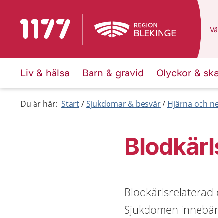
Till startsidan för 1177
Du
Väl
Liv & hälsa
Barn & gravid
Olyckor & sk
Du är här:
Start
Sjukdomar & besvär
Hjärna och n
Blodkär
Blodkärlsrelaterad
Sjukdomen innebär t