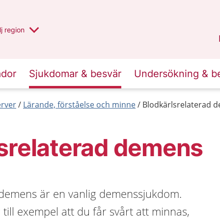
 har valt region
j
en annan
region
Blekinge
.
ador
Sjukdomar & besvär
Undersökning & b
erver
Lärande, förståelse och minne
Blodkärlsrelaterad 
lsrelaterad demens
 demens är en vanlig demenssjukdom.
ill exempel att du får svårt att minnas,