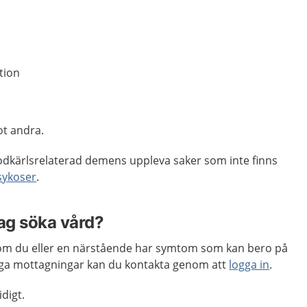
tion
t andra.
odkärlsrelaterad demens uppleva saker som inte finns
sykoser
.
jag söka vård?
m du eller en närstående har symtom som kan bero på
a mottagningar kan du kontakta genom att
logga in
.
idigt.