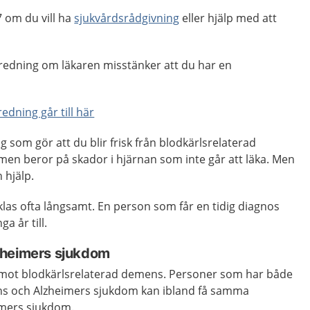
 om du vill ha
sjukvårdsrådgivning
eller hjälp med att
edning om läkaren misstänker att du har en
dning går till här
 som gör att du blir frisk från blodkärlsrelaterad
n beror på skador i hjärnan som inte går att läka. Men
 hjälp.
s ofta långsamt. En person som får en tidig diagnos
ga år till.
zheimers sjukdom
 mot blodkärlsrelaterad demens. Personer som har både
ns och Alzheimers sjukdom kan ibland få samma
imers sjukdom.