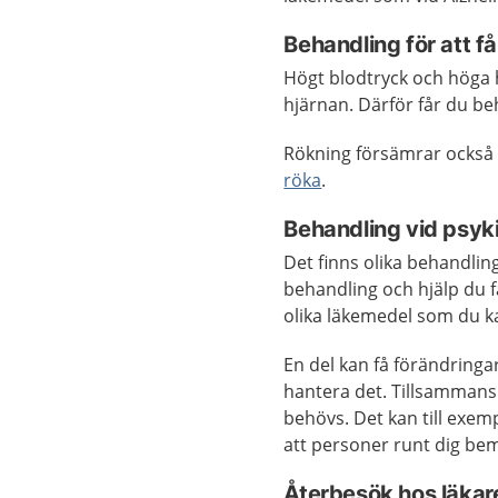
Behandling för att få
Högt blodtryck och höga h
hjärnan. Därför får du b
Rökning försämrar också b
röka
.
Behandling vid psyk
Det finns olika behandlin
behandling och hjälp du få
olika läkemedel som du k
En del kan få förändringa
hantera det. Tillsammans 
behövs. Det kan till exem
att personer runt dig bem
Återbesök hos läkar