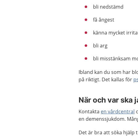
bli nedstämd
få ångest
känna mycket irrita
bli arg
bli misstänksam mo
Ibland kan du som har bl
på riktigt. Det kallas för
p
När och var ska 
Kontakta
en vårdcentral
o
en demenssjukdom. Mång
Det är bra att söka hjälp t