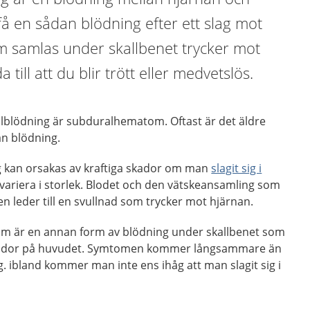
få en sådan blödning efter ett slag mot
m samlas under skallbenet trycker mot
till att du blir trött eller medvetslös.
alblödning är subduralhematom. Oftast är det äldre
n blödning.
g kan orsakas av kraftiga skador om man
slagit sig i
 variera i storlek. Blodet och den vätskeansamling som
en leder till en svullnad som trycker mot hjärnan.
m är en annan form av blödning under skallbenet som
skador på huvudet. Symtomen kommer långsammare än
. ibland kommer man inte ens ihåg att man slagit sig i