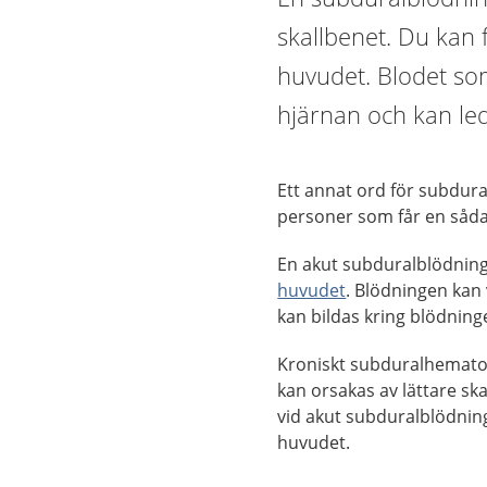
skallbenet. Du kan 
huvudet. Blodet so
hjärnan och kan leda 
Ett annat ord för subdur
personer som får en såda
En akut subduralblödnin
huvudet
. Blödningen kan
kan bildas kring blödning
Kroniskt subduralhemato
kan orsakas av lättare 
vid akut subduralblödning
huvudet.