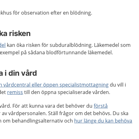
jukhus för observation efter en blödning.
ka risken
del
kan öka risken för subduralblödning. Läkemedel som
 exempel på sådana blodförtunnande läkemedel.
 i din vård
en vårdcentral eller öppen specialistmottagning
du vill i
 det
remiss
till den öppna specialiserade vården.
n vård. För att kunna vara det behöver du
förstå
 av vårdpersonalen. Ställ frågor om det behövs. Du ska
ion om behandlingsalternativ och
hur länge du kan behöva