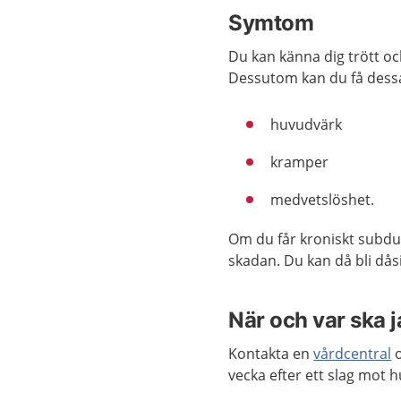
Symtom
Du kan känna dig trött oc
Dessutom kan du få des
huvudvärk
kramper
medvetslöshet.
Om du får kroniskt subd
skadan. Du kan då bli dåsig
När och var ska 
Kontakta en
vårdcentral
o
vecka efter ett slag mot 