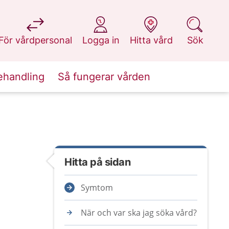
på 1177.se
på 1177.se
på 1177.se
på 1177.se
För vårdpersonal
Logga in
Hitta vård
Sök
ehandling
Så fungerar vården
Hitta på sidan
Symtom
När och var ska jag söka vård?