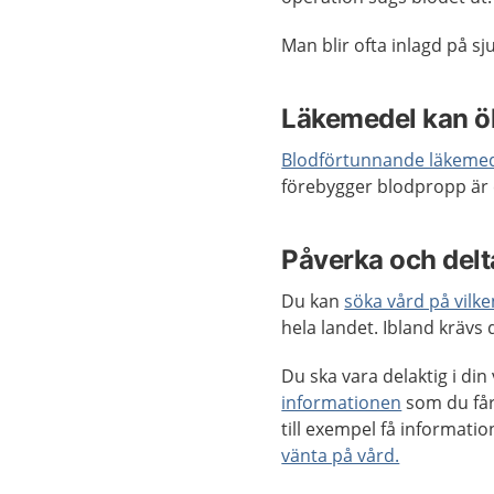
Man blir ofta inlagd på s
Läkemedel kan ö
Blodförtunnande läkeme
förebygger blodpropp är
Påverka och delta
Du kan
söka vård på vilk
hela landet. Ibland krävs
Du ska vara delaktig i di
informationen
som du får
till exempel få informat
vänta på vård.