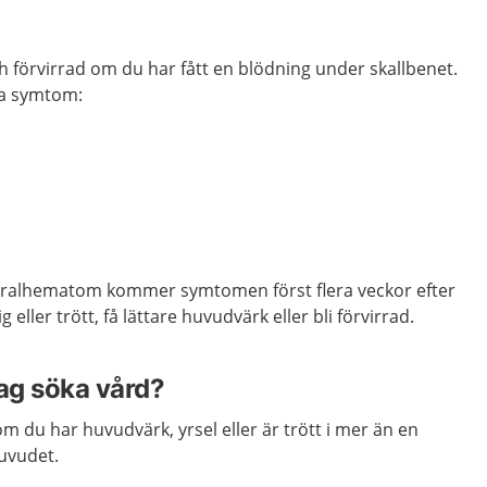
h förvirrad om du har fått en blödning under skallbenet.
sa symtom:
uralhematom kommer symtomen först flera veckor efter
 eller trött, få lättare huvudvärk eller bli förvirrad.
jag söka vård?
m du har huvudvärk, yrsel eller är trött i mer än en
huvudet.