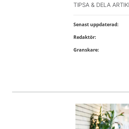
TIPSA & DELA ARTI
Senast uppdaterad
:
Redaktör
:
Granskare
:
Aktuella artiklar