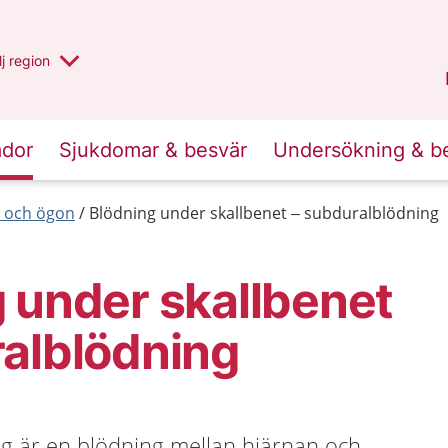
 har valt region
j
en annan
region
Blekinge
.
ador
Sjukdomar & besvär
Undersökning & b
 och ögon
Blödning under skallbenet – subduralblödning
 under skallbenet
alblödning
g är en blödning mellan hjärnan och