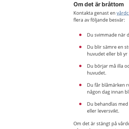
Om det är bråttom
Kontakta genast en
vårdc
flera av följande besvär:
Du svimmade när du
Du blir sämre en st
huvudet eller bli yr
Du börjar må illa o
huvudet.
Du får blåmärken r
någon dag innan b
Du behandlas med 
eller leversvikt.
Om det är stängt på vård