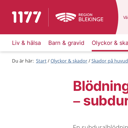
Till startsidan för 1177
Du
Väl
Liv & hälsa
Barn & gravid
Olyckor & sk
Du är här:
Start
Olyckor & skador
Skador på huvud
Blödning
– subdur
En subduralblödnin