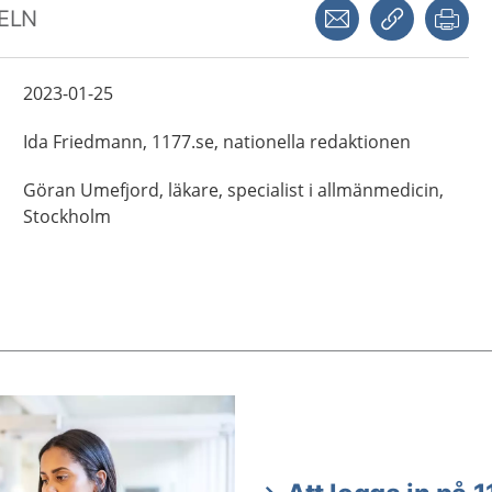
Dela via mejl
Kopiera län
Skr
KELN
2023-01-25
Ida
Friedmann,
1177.se, nationella redaktionen
Göran
Umefjord,
läkare, specialist i allmänmedicin,
Stockholm