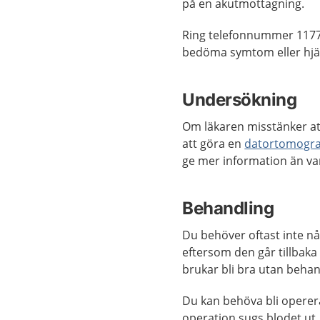
på en akutmottagning.
Ring telefonnummer 1177
bedöma symtom eller hjäl
Undersökning
Om läkaren misstänker at
att göra en
datortomogra
ge mer information än va
Behandling
Du behöver oftast inte n
eftersom den går tillbaka 
brukar bli bra utan behan
Du kan behöva bli operer
operation sugs blodet ut.