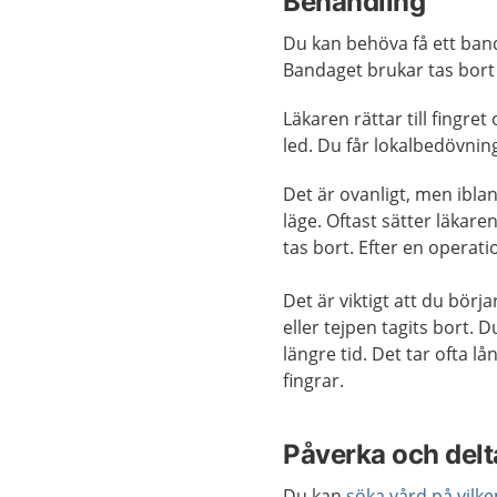
Behandling
Du kan behöva få ett band
Bandaget brukar tas bort 
Läkaren rättar till fingret
led. Du får lokalbedövnin
Det är ovanligt, men ibla
läge. Oftast sätter läkar
tas bort. Efter en operati
Det är viktigt att du börj
eller tejpen tagits bort.
längre tid. Det tar ofta l
fingrar.
Påverka och delta
Du kan
söka vård på vilk