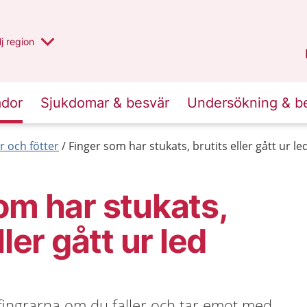
 har valt region
j
en annan
region
Blekinge
.
ador
Sjukdomar & besvär
Undersökning & b
 och fötter
Finger som har stukats, brutits eller gått ur le
om har stukats,
ller gått ur led
 fingrarna om du faller och tar emot med