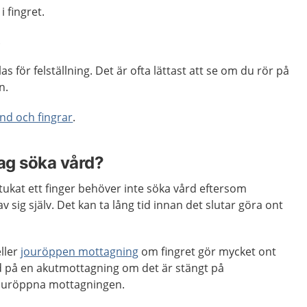
 fingret.
.
las för felställning. Det är ofta lättast att se om du rör på
n.
nd och fingrar
.
jag söka vård?
stukat ett finger behöver inte söka vård eftersom
 sig själv. Det kan ta lång tid innan det slutar göra ont
ller
jouröppen mottagning
om fingret gör mycket ont
rd på en akutmottagning om det är stängt på
jouröppna mottagningen.