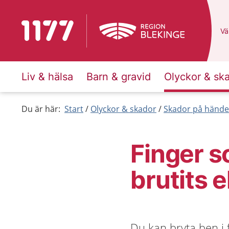
Till startsidan för 1177
Du
Väl
Liv & hälsa
Barn & gravid
Olyckor & sk
Du är här:
Start
Olyckor & skador
Skador på händer
Finger s
brutits e
Du kan bryta ben i