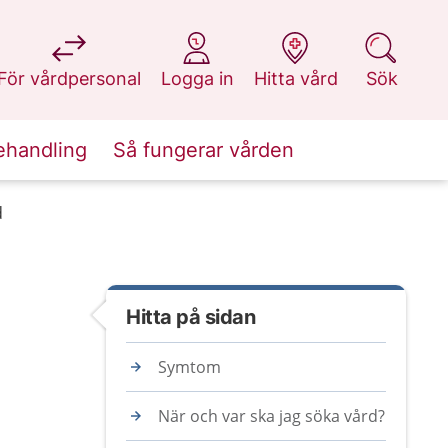
på 1177.se
på 1177.se
på 1177.se
på 1177.se
För vårdpersonal
Logga in
Hitta vård
Sök
ehandling
Så fungerar vården
d
Hitta på sidan
Symtom
När och var ska jag söka vård?