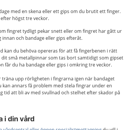
age med en skena eller ett gips om du brutit ett finger.
efter högst tre veckor.
 om fingret tydligt pekar snett eller om fingret har gått ur
g innan och bandage eller gips efteråt.
nd kan du behöva opereras för att få fingerbenen i rätt
en dit små metallpinnar som tas bort samtidigt som gipset
on får du ha bandage eller gips i omkring tre veckor.
ar träna upp rörligheten i fingrarna igen när bandaget
 Du kan annars få problem med stela fingrar under en
ång tid att bli av med svullnad och stelhet efter skador på
 i din vård
en vårdcentral eller öppen specialistmottagning
du vill i