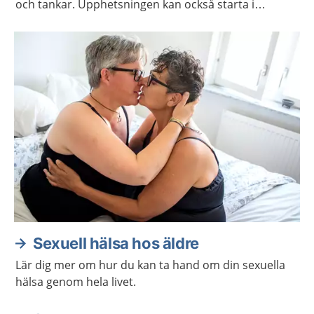
och tankar. Upphetsningen kan också starta i
kroppen genom beröring och smekningar, av dig
själv eller någon annan.
Sexuell hälsa hos äldre
Lär dig mer om hur du kan ta hand om din sexuella
hälsa genom hela livet.