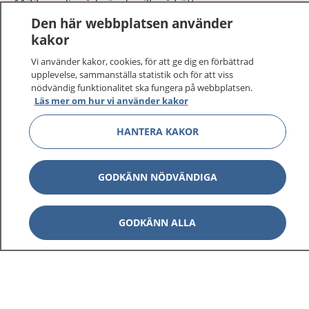
1177 ger dig råd när du vill må bättre.
Den här webbplatsen använder
kakor
Vi använder kakor, cookies, för att ge dig en förbättrad
upplevelse, sammanställa statistik och för att viss
nödvändig funktionalitet ska fungera på webbplatsen.
Visa inn
1177 på flera språk
Läs mer om hur vi använder kakor
Visa inn
HANTERA KAKOR
Om 1177
Visa inn
Kontakt
GODKÄNN NÖDVÄNDIGA
Behandling av personuppgifter
GODKÄNN ALLA
Hantering av kakor
Inställningar för kakor