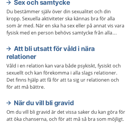
Sex och samtycke
Du bestämmer själv över din sexualitet och din
kropp. Sexuella aktiviteter ska kännas bra för alla
som är med. När en ska ha sex eller på annat vis vara
fysisk med en person behövs samtycke från alla
inblandade. Frånvaro av ett nej från den eller de
andra personerna är inte detsamma som att det
Att bli utsatt för våld i nära
finns samtycke.
relationer
Våld i en relation kan vara både psykiskt, fysiskt och
sexuellt och kan förekomma i alla slags relationer.
Det finns hjälp att få för att ta sig ur relationen och
för att må bättre.
När du vill bli gravid
Om du vill bli gravid är det vissa saker du kan göra för
att öka chanserna, och för att må så bra som möjligt.