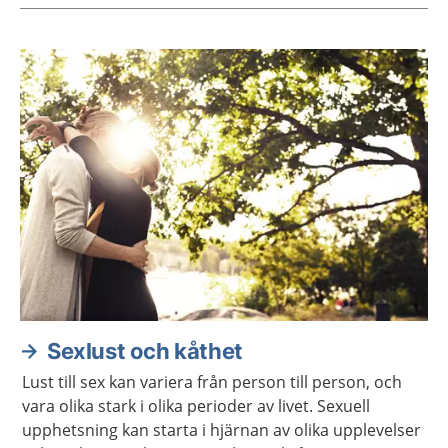
Aktuella artiklar
Sexlust och kåthet
Lust till sex kan variera från person till person, och
vara olika stark i olika perioder av livet. Sexuell
upphetsning kan starta i hjärnan av olika upplevelser