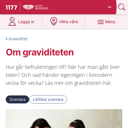
Du har valt region
Blekinge
.
Till startsidan för 1177
på 1177.se
på 1177.se
Meny
Logga in
Hitta vård
Graviditet
Om graviditeten
Hur går befruktningen till? När har man gått över
tiden? Och vad händer egentligen i livmodern
vecka för vecka? Läs mer om graviditeten här.
Svenska
Lättläst svenska