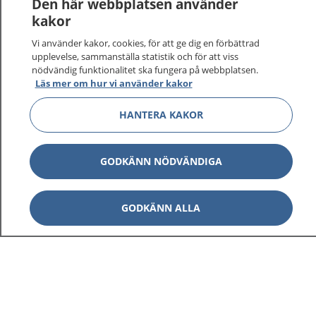
Logga in för att läsa din journal och göra dina
Den här webbplatsen använder
vårdärenden. Ring telefonnummer 1177 för
kakor
sjukvårdsrådgivning dygnet runt.
Vi använder kakor, cookies, för att ge dig en förbättrad
1177 ger dig råd när du vill må bättre.
upplevelse, sammanställa statistik och för att viss
nödvändig funktionalitet ska fungera på webbplatsen.
Läs mer om hur vi använder kakor
HANTERA KAKOR
Visa inn
1177 på flera språk
GODKÄNN NÖDVÄNDIGA
Visa inn
Om 1177
GODKÄNN ALLA
Visa inn
Kontakt
Behandling av personuppgifter
Hantering av kakor