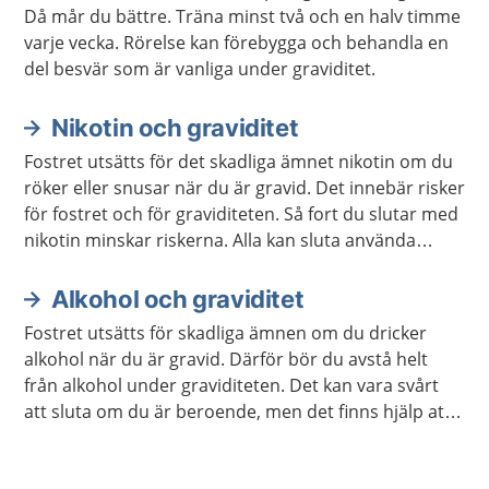
Då mår du bättre. Träna minst två och en halv timme
varje vecka. Rörelse kan förebygga och behandla en
del besvär som är vanliga under graviditet.
Nikotin och graviditet
Fostret utsätts för det skadliga ämnet nikotin om du
röker eller snusar när du är gravid. Det innebär risker
för fostret och för graviditeten. Så fort du slutar med
nikotin minskar riskerna. Alla kan sluta använda
nikotin. Du kan få hjälp om det är svårt. Men undvik
nikotinplåster, nikotintuggummi och e-cigaretter.
Alkohol och graviditet
Fostret utsätts för skadliga ämnen om du dricker
alkohol när du är gravid. Därför bör du avstå helt
från alkohol under graviditeten. Det kan vara svårt
att sluta om du är beroende, men det finns hjälp att
få.