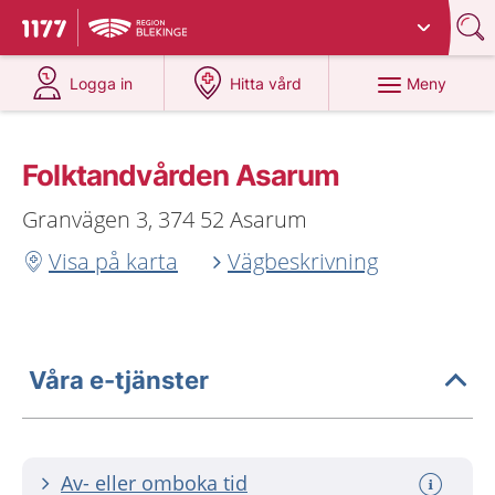
Du har valt region
Blekinge
.
Till startsidan för 1177
på 1177.se
på 1177.se
Meny
Logga in
Hitta vård
Folktandvården Asarum
Granvägen 3, 374 52 Asarum
Visa på karta
Vägbeskrivning
Våra e-tjänster
Av- eller omboka tid