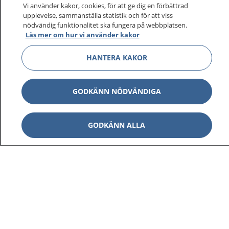
På 1177.se får du råd om hälsa och information om
Vi använder kakor, cookies, för att ge dig en förbättrad
sjukdomar och vilka mottagningar du kan kontakta.
upplevelse, sammanställa statistik och för att viss
Logga in för att läsa din journal och göra dina
nödvändig funktionalitet ska fungera på webbplatsen.
Läs mer om hur vi använder kakor
vårdärenden. Ring telefonnummer 1177 för
sjukvårdsrådgivning dygnet runt.
HANTERA KAKOR
1177 ger dig råd när du vill må bättre.
GODKÄNN NÖDVÄNDIGA
GODKÄNN ALLA
Visa inn
1177 på flera språk
Visa inn
Om 1177
Visa inn
Kontakt
Behandling av personuppgifter