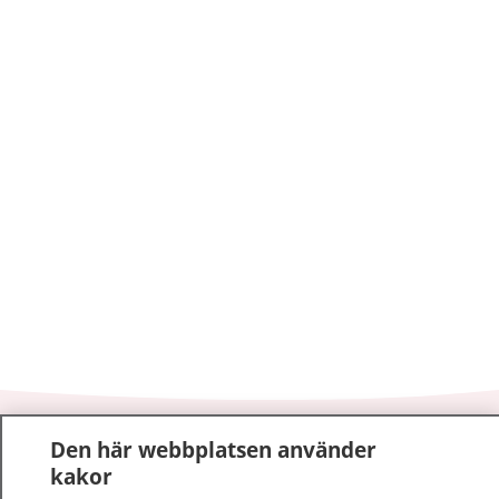
1177
–
tryggt om din hälsa och vård
Den här webbplatsen använder
kakor