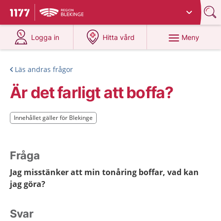
Du har valt region
Blekinge
.
Till startsidan för 1177
på 1177.se
på 1177.se
Meny
Logga in
Hitta vård
Läs andras frågor
Är det farligt att boffa?
Innehållet gäller för Blekinge
Innehållet gäller för Blekinge
Fråga
Jag misstänker att min tonåring boffar, vad kan
jag göra?
Svar