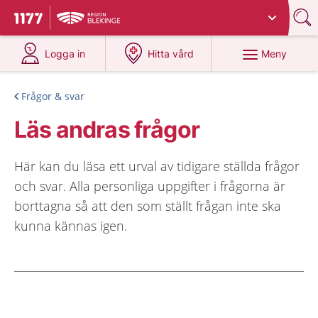
Du har valt region
Blekinge
.
Till startsidan för 1177
på 1177.se
på 1177.se
Meny
Logga in
Hitta vård
Frågor & svar
Läs andras frågor
Här kan du läsa ett urval av tidigare ställda frågor
och svar. Alla personliga uppgifter i frågorna är
borttagna så att den som ställt frågan inte ska
kunna kännas igen.