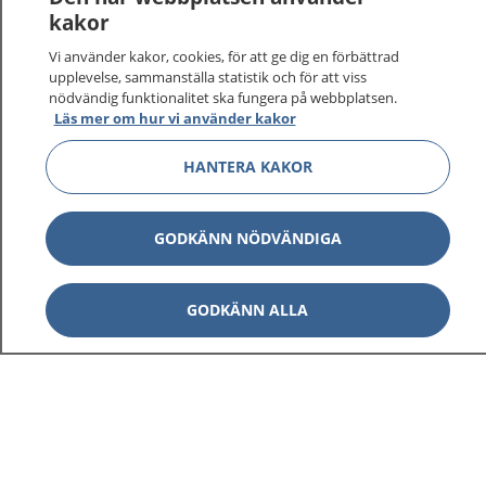
kakor
Vi använder kakor, cookies, för att ge dig en förbättrad
upplevelse, sammanställa statistik och för att viss
nödvändig funktionalitet ska fungera på webbplatsen.
Läs mer om hur vi använder kakor
HANTERA KAKOR
1177
–
tryggt om din hälsa och vård
På 1177.se får du råd om hälsa och information om
GODKÄNN NÖDVÄNDIGA
sjukdomar och vilka mottagningar du kan kontakta.
Logga in för att läsa din journal och göra dina
GODKÄNN ALLA
vårdärenden. Ring telefonnummer 1177 för
sjukvårdsrådgivning dygnet runt.
1177 ger dig råd när du vill må bättre.