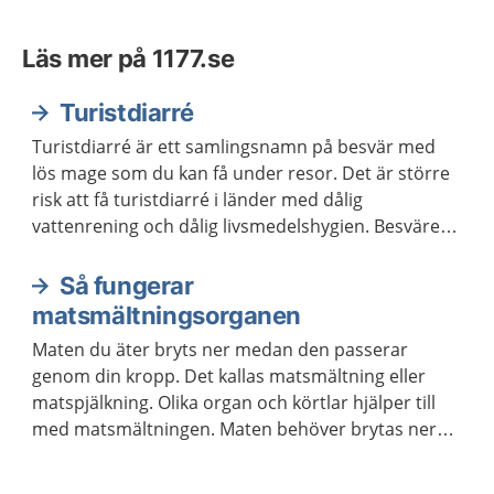
Läs mer på 1177.se
Turistdiarré
Turistdiarré är ett samlingsnamn på besvär med
lös mage som du kan få under resor. Det är större
risk att få turistdiarré i länder med dålig
vattenrening och dålig livsmedelshygien. Besvären
går ofta över inom tre till fyra dagar.
Så fungerar
matsmältningsorganen
Maten du äter bryts ner medan den passerar
genom din kropp. Det kallas matsmältning eller
matspjälkning. Olika organ och körtlar hjälper till
med matsmältningen. Maten behöver brytas ner
för att kroppen ska kunna ta upp näringen som
maten innehåller.