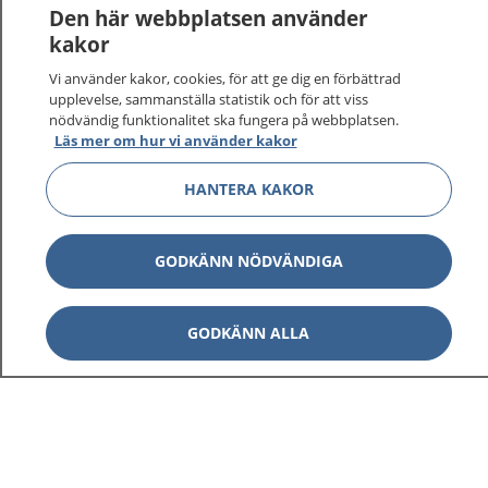
1177
–
tryggt om din hälsa och vård
Den här webbplatsen använder
kakor
På 1177.se får du råd om hälsa och information om
Vi använder kakor, cookies, för att ge dig en förbättrad
sjukdomar och vilka mottagningar du kan kontakta.
upplevelse, sammanställa statistik och för att viss
Logga in för att läsa din journal och göra dina
nödvändig funktionalitet ska fungera på webbplatsen.
vårdärenden. Ring telefonnummer 1177 för
Läs mer om hur vi använder kakor
sjukvårdsrådgivning dygnet runt.
1177 ger dig råd när du vill må bättre.
HANTERA KAKOR
GODKÄNN NÖDVÄNDIGA
Visa inn
1177 på flera språk
GODKÄNN ALLA
Visa inn
Om 1177
Visa inn
Kontakt