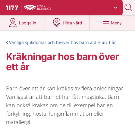
Du har valt region
Blekinge
.
Till startsidan för 1177
på 1177.se
på 1177.se
Meny
Logga in
Hitta vård
Vanliga sjukdomar och besvär hos barn äldre än 1 år
Kräkningar hos barn över
ett år
Barn över ett år kan kräkas av flera anledningar.
Vanligast är att barnet har fått magsjuka. Barn
kan också kräkas om de till exempel har en
förkylning, hosta, lunginflammation eller
matallergi.