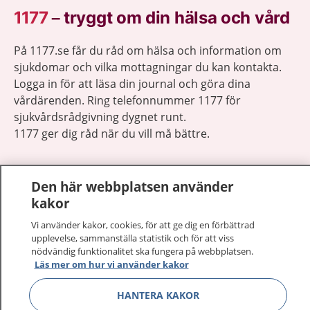
1177
–
tryggt om din hälsa och vård
På 1177.se får du råd om hälsa och information om
sjukdomar och vilka mottagningar du kan kontakta.
Logga in för att läsa din journal och göra dina
vårdärenden. Ring telefonnummer 1177 för
sjukvårdsrådgivning dygnet runt.
1177 ger dig råd när du vill må bättre.
Den här webbplatsen använder
kakor
Visa inn
Vi använder kakor, cookies, för att ge dig en förbättrad
1177 på flera språk
upplevelse, sammanställa statistik och för att viss
nödvändig funktionalitet ska fungera på webbplatsen.
Visa inn
Om 1177
Läs mer om hur vi använder kakor
Visa inn
HANTERA KAKOR
Kontakt