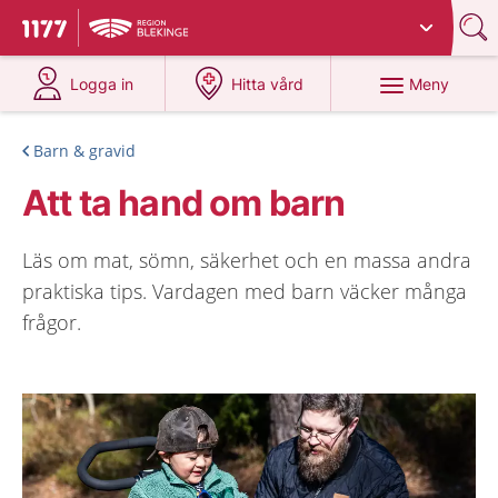
Du har valt region
Blekinge
.
Till startsidan för 1177
på 1177.se
på 1177.se
Meny
Logga in
Hitta vård
Barn & gravid
Att ta hand om barn
Läs om mat, sömn, säkerhet och en massa andra
praktiska tips. Vardagen med barn väcker många
frågor.