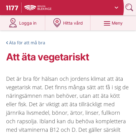
Du har valt region
Blekinge
.
Till startsidan för 1177
på 1177.se
på 1177.se
Meny
Logga in
Hitta vård
Äta för att må bra
Att äta vegetariskt
Det är bra för hälsan och jordens klimat att äta
vegetarisk mat. Det finns många sätt att få i sig de
näringsämnen man behöver, utan att äta kött
eller fisk. Det är viktigt att äta tillräckligt med
järnrika livsmedel, bönor, ärtor, linser, fullkorn
och rapsolja. Ibland kan du behöva komplettera
med vitaminerna B12 och D. Det gäller särskilt