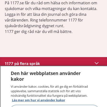
På 1177.se får du råd om hälsa och information om
sjukdomar och vilka mottagningar du kan kontakta.
Logga in för att läsa din journal och göra dina
vårdärenden. Ring telefonnummer 1177 för
sjukvårdsrådgivning dygnet runt.
1177 ger dig råd när du vill må bättre.
Visa inn
1177 på flera språk
Den här webbplatsen använder
Visa inn
Om 1177
kakor
Vi använder kakor, cookies, för att ge dig en förbättrad
Visa inn
Kontakt
upplevelse, sammanställa statistik och för att viss
nödvändig funktionalitet ska fungera på webbplatsen.
Läs mer om hur vi använder kakor
Behandling av personuppgifter