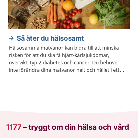
Så äter du hälsosamt
Hälsosamma matvanor kan bidra till att minska
risken för att du ska få hjärt-kärlsjukdomar,
övervikt, typ 2-diabetes och cancer. Du behöver
inte förändra dina matvanor helt och hållet i ett
enda steg. Kom ihåg att varje liten förändring kan
göra stor skillnad.
1177
–
tryggt om din hälsa och vård