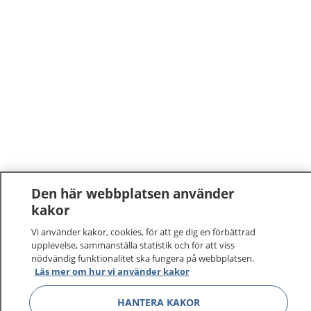
Den här webbplatsen använder
1177
kakor
–
tryggt om din hälsa och vård
Vi använder kakor, cookies, för att ge dig en förbättrad
På 1177.se får du råd om hälsa och information om
upplevelse, sammanställa statistik och för att viss
nödvändig funktionalitet ska fungera på webbplatsen.
sjukdomar och vilka mottagningar du kan kontakta.
Läs mer om hur vi använder kakor
Logga in för att läsa din journal och göra dina
vårdärenden. Ring telefonnummer 1177 för
HANTERA KAKOR
sjukvårdsrådgivning dygnet runt.