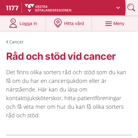
Du har valt region
Västra Götaland
.
Till startsidan för 1177
på 1177.se
på 1177.se
Meny
Logga in
Hitta vård
Cancer
Råd och stöd vid cancer
Det finns olika sorters råd och stöd som du kan
få om du har en cancersjukdom eller är
närstående. Här kan du läsa om
kontaktsjuksköterskor, hitta patientföreningar
och få veta mer om hur du kan få olika sorters
råd och stöd.