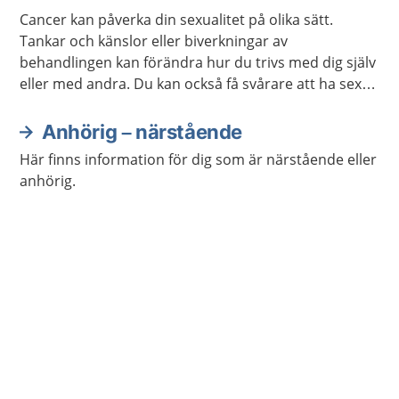
Cancer kan påverka din sexualitet på olika sätt.
Tankar och känslor eller biverkningar av
behandlingen kan förändra hur du trivs med dig själv
eller med andra. Du kan också få svårare att ha sex
på samma sätt som förut. Ofta går det att stärka
lusten och förmågan att ha sex.
Anhörig – närstående
Här finns information för dig som är närstående eller
anhörig.