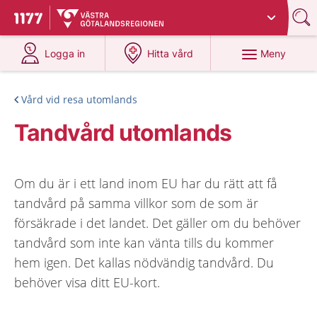
Du har valt region
Västra Götaland
.
Till startsidan för 1177
på 1177.se
på 1177.se
Meny
Logga in
Hitta vård
Vård vid resa utomlands
Tandvård utomlands
Om du är i ett land inom EU har du rätt att få
tandvård på samma villkor som de som är
försäkrade i det landet. Det gäller om du behöver
tandvård som inte kan vänta tills du kommer
hem igen. Det kallas nödvändig tandvård. Du
behöver visa ditt EU-kort.