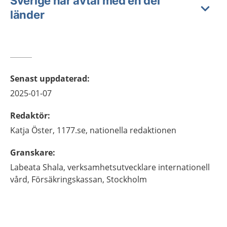
Sverige har avtal med en del
länder
Senast uppdaterad
:
2025-01-07
Redaktör
:
Katja
Öster,
1177.se, nationella redaktionen
Granskare
:
Labeata
Shala,
verksamhetsutvecklare internationell
vård,
Försäkringskassan,
Stockholm