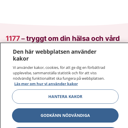
1177
–
tryggt om din hälsa och vård
Den här webbplatsen använder
På 1177.se får du råd om hälsa och information om
kakor
sjukdomar och vilka mottagningar du kan kontakta.
Logga in för att läsa din journal och göra dina
Vi använder kakor, cookies, för att ge dig en förbättrad
vårdärenden. Ring telefonnummer 1177 för
upplevelse, sammanställa statistik och för att viss
nödvändig funktionalitet ska fungera på webbplatsen.
sjukvårdsrådgivning dygnet runt.
Läs mer om hur vi använder kakor
1177 ger dig råd när du vill må bättre.
HANTERA KAKOR
GODKÄNN NÖDVÄNDIGA
Visa inn
1177 på flera språk