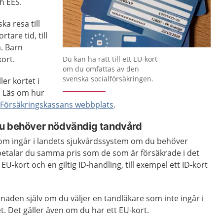
h EES.
a resa till
tare tid, till
. Barn
ort.
Du kan ha rätt till ett EU-kort
om du omfattas av den
svenska socialförsäkringen.
ler kortet i
. Läs om hur
å
Försäkringskassans webbplats
.
du behöver nödvändig tandvård
om ingår i landets sjukvårdssystem om du behöver
etalar du samma pris som de som är försäkrade i det
 EU-kort och en giltig ID-handling, till exempel ett ID-kort
tnaden själv om du väljer en tandläkare som inte ingår i
. Det gäller även om du har ett EU-kort.