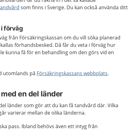
andvården får du räkna in i det så kallade
tandvård
som finns i Sverige. Du kan också använda ditt
i förväg
örväg från Försäkringskassan om du vill söka planerad
allas förhandsbesked. Då får du veta i förväg hur
lle kunna få för en behandling om den görs vid en
rd utomlands på
Försäkringskassans webbplats
.
 med en del länder
del länder som gör att du kan få tandvård där. Vilka
år varierar mellan de olika länderna.
ska pass. Ibland behövs även ett intyg från