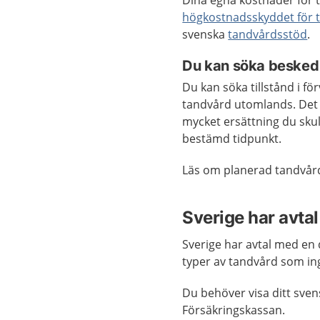
Dina egna kostnader för t
högkostnadsskyddet för 
svenska
tandvårdsstöd
.
Du kan söka besked 
Du kan söka tillstånd i f
tandvård utomlands. Det k
mycket ersättning du sku
bestämd tidpunkt.
Läs om planerad tandvå
Sverige har avtal
Sverige har avtal med en 
typer av tandvård som ing
Du behöver visa ditt sven
Försäkringskassan.