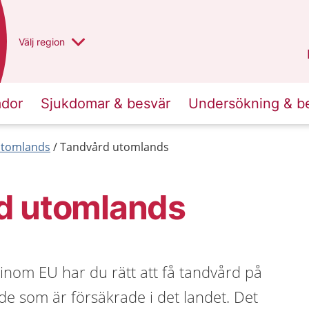
Du har valt region
Välj
en annan
region
Västra Götaland
.
ador
Sjukdomar & besvär
Undersökning & b
 utomlands
Tandvård utomlands
d utomlands
 inom EU har du rätt att få tandvård på
e som är försäkrade i det landet. Det