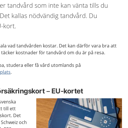
r tandvård som inte kan vänta tills du
et kallas nödvändig tandvård. Du
-kort.
etala vad tandvården kostar. Det kan därför vara bra att
 täcker kostnader för tandvård om du är på resa.
bba, studera eller få vård utomlands på
plats
.
örsäkringskort – EU-kortet
svenska
 till ett
skort. Det
 i Schweiz och