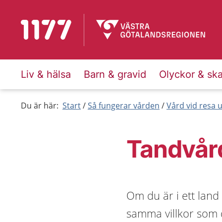
Till startsidan för 1177
Liv & hälsa
Barn & gravid
Olyckor & sk
Du är här:
Start
Så fungerar vården
Vård vid resa
Tandvår
Om du är i ett land
samma villkor som d