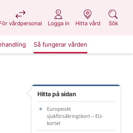
på 1177.se
på 1177.se
på 1177.se
på 1177.se
För vårdpersonal
Logga in
Hitta vård
Sök
ehandling
Så fungerar vården
Hitta på sidan
Europeiskt
sjukförsäkringskort – EU-
kortet