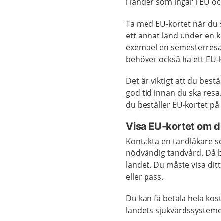
i länder som ingår i EU oc
Ta med EU-kortet när du sk
ett annat land under en kor
exempel en semesterresa
behöver också ha ett EU-k
Det är viktigt att du bestäl
god tid innan du ska resa
du beställer EU-kortet p
Visa EU-kortet om 
Kontakta en tandläkare s
nödvändig tandvård. Då b
landet. Du måste visa ditt
eller pass.
Du kan få betala hela kos
landets sjukvårdssystemet