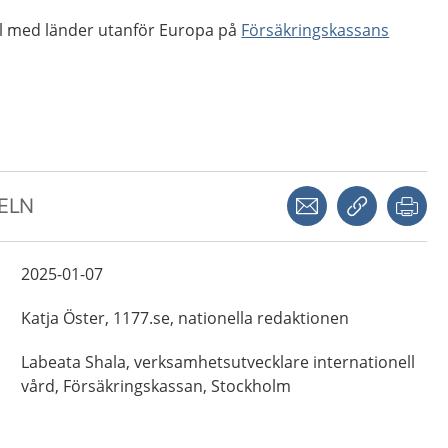
al med länder utanför Europa på
Försäkringskassans
Dela via mejl
Kopiera län
Skr
KELN
2025-01-07
Katja
Öster,
1177.se, nationella redaktionen
Labeata
Shala,
verksamhetsutvecklare internationell
vård,
Försäkringskassan,
Stockholm