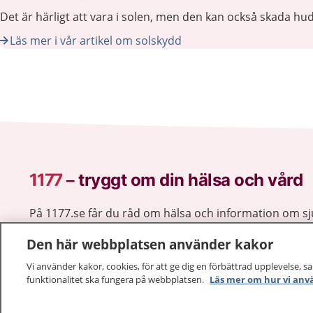
Det är härligt att vara i solen, men den kan också skada hu
Läs mer i vår artikel om solskydd
1177
–
tryggt om din hälsa och vård
På 1177.se får du råd om hälsa och information om 
vilka mottagningar du kan kontakta. Logga in för att lä
Den här webbplatsen använder kakor
och göra dina vårdärenden. Ring telefonnummer 1177
sjukvårdsrådgivning dygnet runt.
Vi använder kakor, cookies, för att ge dig en förbättrad upplevelse, s
1177 ger dig råd när du vill må bättre.
funktionalitet ska fungera på webbplatsen.
Läs mer om hur vi anv