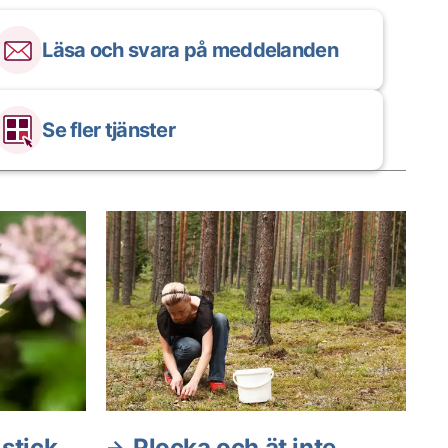
Läsa och svara på meddelanden
Se fler tjänster
 stick
Plocka och ät inte