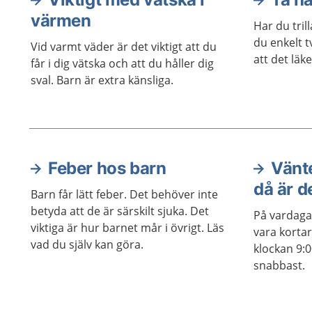
värmen
Har du tril
du enkelt t
Vid varmt väder är det viktigt att du
att det läke
får i dig vätska och att du håller dig
sval. Barn är extra känsliga.
Feber hos barn
Vänte
Aktuella artiklar
då är d
Barn får lätt feber. Det behöver inte
betyda att de är särskilt sjuka. Det
På vardaga
viktiga är hur barnet mår i övrigt. Läs
vara kortar
vad du själv kan göra.
klockan 9:
snabbast.