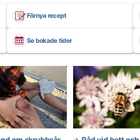
Förnya recept
Se bokade tider
and om skrubbsår
Råd vid bett och