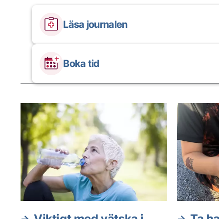
Läsa journalen
Boka tid
Aktuella artiklar
Viktigt med vätska i
Ta h