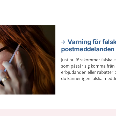
Varning för fals
postmeddelanden
Just nu förekommer falska
som påstår sig komma från 
erbjudanden eller rabatter 
du känner igen falska medd