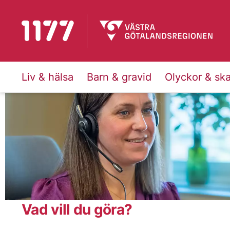
Till startsidan för 1177
Liv & hälsa
Barn & gravid
Olyckor & sk
1177
Vad vill du göra?