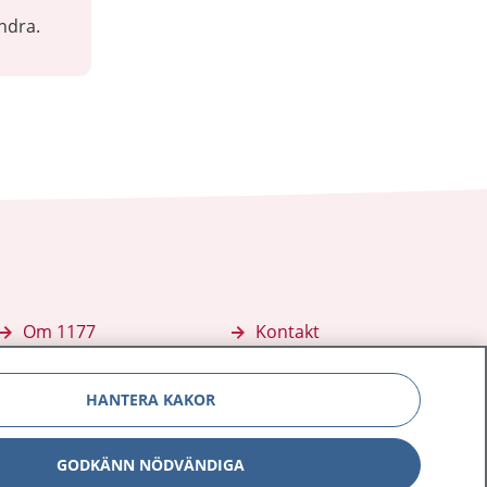
ndra.
Om 1177
Kontakt
E-tjänster
Press
HANTERA KAKOR
Aktuellt
Digital tillgänglighet
GODKÄNN NÖDVÄNDIGA