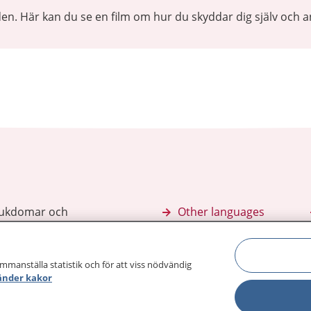
den. Här kan du se en film om hur du skyddar dig själv och a
sjukdomar och
Other languages
sa din journal
Lättläst svenska
 för
ammanställa statistik och för att viss nödvändig
änder kakor