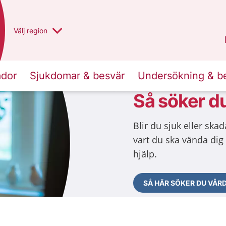
Du har valt region
Välj
en annan
region
Västra Götaland
.
ador
Sjukdomar & besvär
Undersökning & b
Så söker d
Blir du sjuk eller skad
vart du ska vända dig 
hjälp.
SÅ HÄR SÖKER DU VÅR