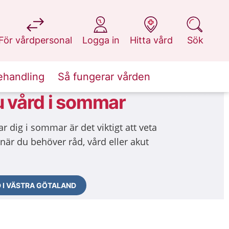
på 1177.se
på 1177.se
på 1177.se
på 1177.se
För vårdpersonal
Logga in
Hitta vård
Sök
ehandling
Så fungerar vården
u vård i sommar
ar dig i sommar är det viktigt att veta
när du behöver råd, vård eller akut
D I VÄSTRA GÖTALAND