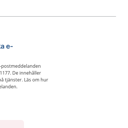
ka e-
 e-postmeddelanden
1177. De innehåller
på tjänster. Läs om hur
elanden.