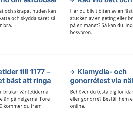
lat och skrapat huden kan
Har du blivit biten av en fäst
vätta och skydda såret så
stucken av en geting eller b
r bra.
på en manet? Så kan du lind
besvären.
tider till 1177 –
Klamydia- och
et bäst att ringa
gonorrétest via nä
r brukar väntetiderna
Behöver du testa dig för kl
e än på helgerna. Före
eller gonorré? Beställ hem e
00 kommer du fram
online.