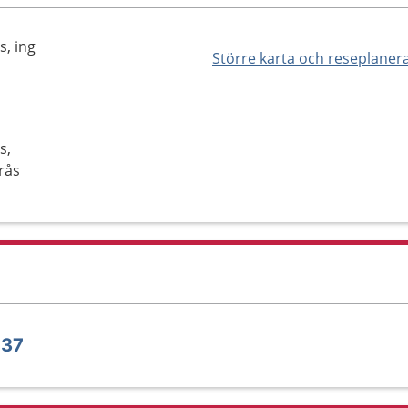
, ing
Större karta och reseplaner
s,
rås
 37