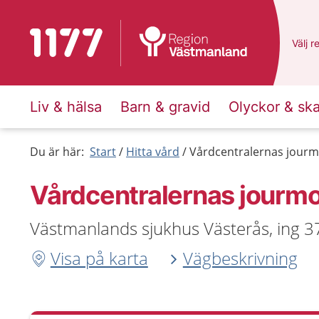
Till startsidan för 1177
Du ha
Välj
e
r
Liv & hälsa
Barn & gravid
Olyckor & sk
Du är här:
Start
Hitta vård
Vårdcentralernas jourm
Vårdcentralernas jourmo
Västmanlands sjukhus Västerås, ing 3
Visa på karta
Vägbeskrivning