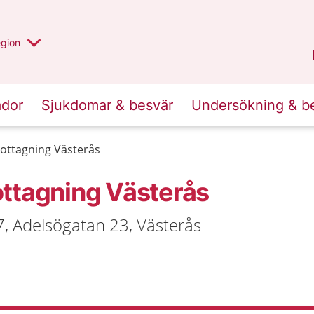
r valt region
n annan
egion
Västmanland
.
ador
Sjukdomar & besvär
Undersökning & b
ottagning Västerås
ttagning Västerås
7, Adelsögatan 23, Västerås