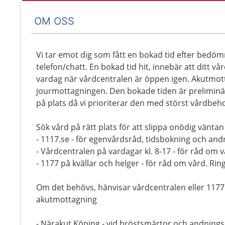
OM OSS
Vi tar emot dig som fått en bokad tid efter bedöm
telefon/chatt. En bokad tid hit, innebär att ditt vå
vardag när vårdcentralen är öppen igen. Akutmotta
jourmottagningen. Den bokade tiden är preliminär,
på plats då vi prioriterar den med störst vårdbeh
Sök vård på rätt plats för att slippa onödig väntan
- 1117.se - för egenvårdsråd, tidsbokning och andr
- Vårdcentralen på vardagar kl. 8-17 - för råd om vå
- 1177 på kvällar och helger - för råd om vård. Ring
Om det behövs, hänvisar vårdcentralen eller 1177 di
akutmottagning
- Närakut Köping - vid bröstsmärtor och andningss