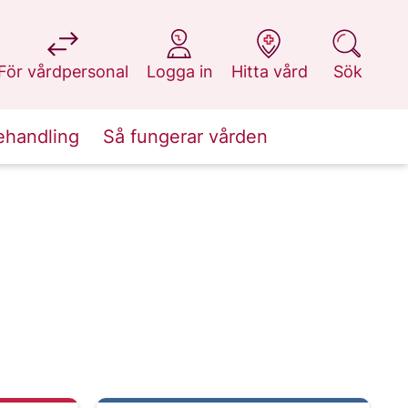
på 1177.se
på 1177.se
på 1177.se
på 1177.se
För vårdpersonal
Logga in
Hitta vård
Sök
ehandling
Så fungerar vården