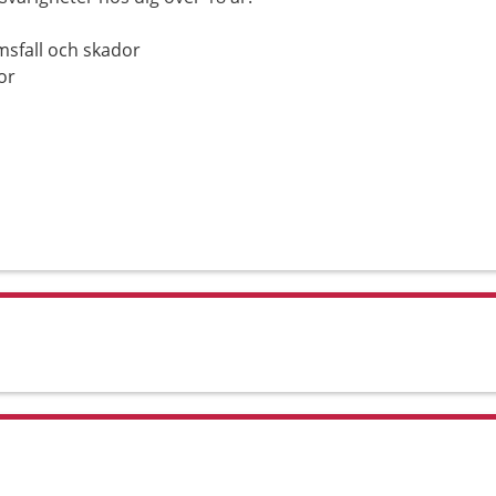
msfall och skador
kor