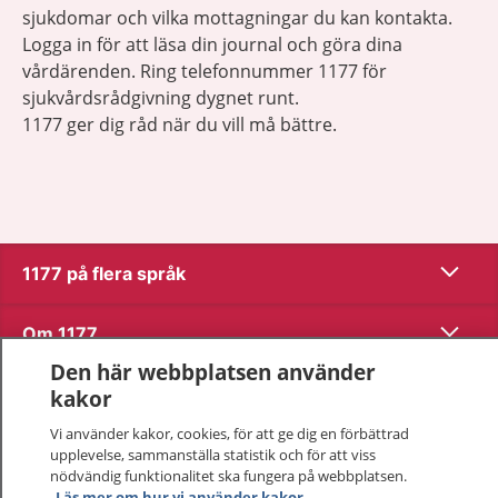
sjukdomar och vilka mottagningar du kan kontakta.
Logga in för att läsa din journal och göra dina
vårdärenden. Ring telefonnummer 1177 för
sjukvårdsrådgivning dygnet runt.
1177 ger dig råd när du vill må bättre.
Visa inn
1177 på flera språk
Visa inn
Om 1177
Den här webbplatsen använder
Visa inn
Kontakt
kakor
Vi använder kakor, cookies, för att ge dig en förbättrad
upplevelse, sammanställa statistik och för att viss
Behandling av personuppgifter
nödvändig funktionalitet ska fungera på webbplatsen.
Läs mer om hur vi använder kakor