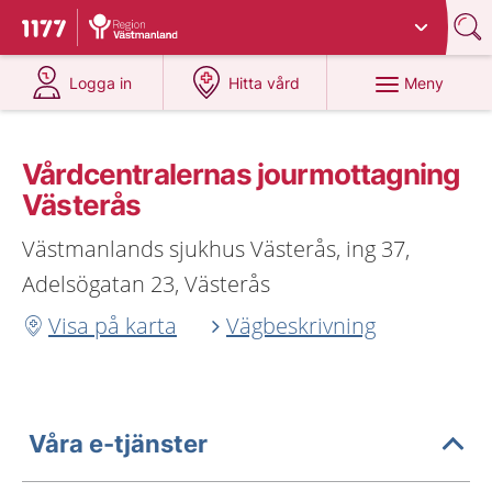
Du har valt region
Västmanland
.
Till startsidan för 1177
på 1177.se
på 1177.se
Meny
Logga in
Hitta vård
Vårdcentralernas jourmottagning
Västerås
Västmanlands sjukhus Västerås, ing 37,
Adelsögatan 23, Västerås
Visa på karta
Vägbeskrivning
Våra e-tjänster