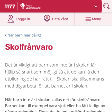
Du har valt region
Västmanland
.
Till startsidan för 1177
på 1177.se
på 1177.se
Meny
Logga in
Hitta vård
När barn mår dåligt
Skolfrånvaro
Det är viktigt att barn som inte är i skolan får
hjälp så snart som möjligt så att de kan få den
utbildning de har rätt till. Skolan ska tillsammans
med dig arbeta för att barnet är i skolan.
När barn inte är i skolan kallas det för skolfrånvaro.
Barnet kan till exempel vara sjuk eller ha fått ledigt av
någon anledning. Finns det ingen godkänd anledning