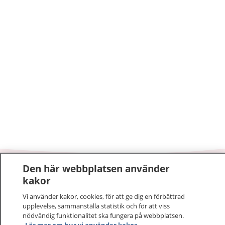
Den här webbplatsen använder
1177
–
tryggt om din hälsa och vård
kakor
Vi använder kakor, cookies, för att ge dig en förbättrad
På 1177.se får du råd om hälsa och information om
upplevelse, sammanställa statistik och för att viss
sjukdomar och vilka mottagningar du kan kontakta.
nödvändig funktionalitet ska fungera på webbplatsen.
Logga in för att läsa din journal och göra dina