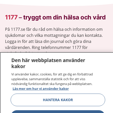
1177
–
tryggt om din hälsa och vård
På 1177.se får du råd om hälsa och information om
sjukdomar och vilka mottagningar du kan kontakta.
Logga in för att läsa din journal och göra dina
vårdärenden. Ring telefonnummer 1177 för
sjukvårdsrådgivning dygnet runt.
1177 ger dig råd när du vill må bättre.
Den här webbplatsen använder
kakor
Vi använder kakor, cookies, för att ge dig en förbättrad
upplevelse, sammanställa statistik och för att viss
nödvändig funktionalitet ska fungera på webbplatsen.
Läs mer om hur vi använder kakor
Visa inn
1177 på flera språk
HANTERA KAKOR
Visa inn
Om 1177