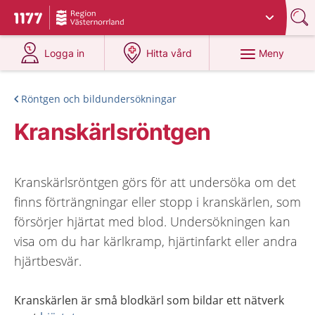
Du har valt region
Västernorrland
.
Till startsidan för 1177
på 1177.se
på 1177.se
Meny
Logga in
Hitta vård
Röntgen och bildundersökningar
Kranskärlsröntgen
Kranskärlsröntgen görs för att undersöka om det
finns förträngningar eller stopp i kranskärlen, som
försörjer hjärtat med blod. Undersökningen kan
visa om du har kärlkramp, hjärtinfarkt eller andra
hjärtbesvär.
Kranskärlen är små blodkärl som bildar ett nätverk