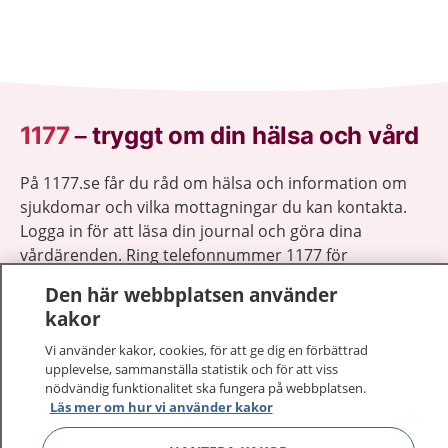
1177
–
tryggt om din hälsa och vård
På 1177.se får du råd om hälsa och information om
sjukdomar och vilka mottagningar du kan kontakta.
Logga in för att läsa din journal och göra dina
vårdärenden. Ring telefonnummer 1177 för
sjukvårdsrådgivning dygnet runt.
Den här webbplatsen använder
1177 ger dig råd när du vill må bättre.
kakor
Vi använder kakor, cookies, för att ge dig en förbättrad
upplevelse, sammanställa statistik och för att viss
nödvändig funktionalitet ska fungera på webbplatsen.
Läs mer om hur vi använder kakor
Visa inn
1177 på flera språk