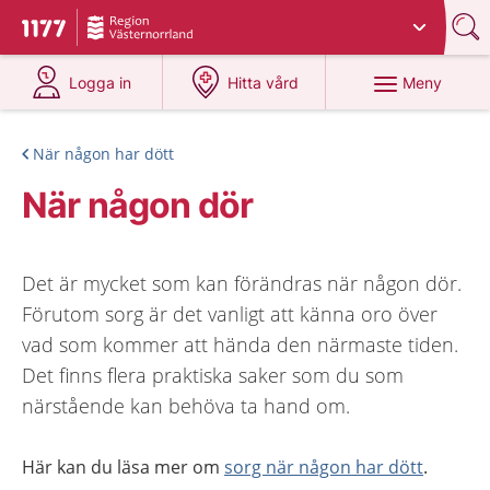
Du har valt region
Västernorrland
.
Till startsidan för 1177
på 1177.se
på 1177.se
Meny
Logga in
Hitta vård
När någon har dött
När någon dör
Det är mycket som kan förändras när någon dör.
Förutom sorg är det vanligt att känna oro över
vad som kommer att hända den närmaste tiden.
Det finns flera praktiska saker som du som
närstående kan behöva ta hand om.
Här kan du läsa mer om
sorg när någon har dött
.