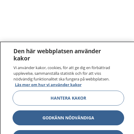
Den här webbplatsen använder
kakor
Vi använder kakor, cookies, för att ge dig en förbättrad
upplevelse, sammanställa statistik och för att viss
nödvändig funktionalitet ska fungera på webbplatsen.
Läs mer om hur vi använder kakor
1177
–
tryggt om din hälsa och vård
HANTERA KAKOR
På 1177.se får du råd om hälsa och information om
sjukdomar och vilka mottagningar du kan kontakta.
GODKÄNN NÖDVÄNDIGA
Logga in för att läsa din journal och göra dina
vårdärenden. Ring telefonnummer 1177 för