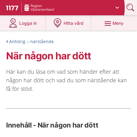
Du har valt region
Västernorrland
.
Till startsidan för 1177
på 1177.se
på 1177.se
Meny
Logga in
Hitta vård
Anhörig – närstående
När någon har dött
Här kan du läsa om vad som händer efter att
någon har dött och vad du som närstående kan
få för stöd.
Innehåll - När någon har dött