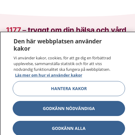
1177
–
tryggt om din hälsa och vård
Den här webbplatsen använder
På 1177.se får du råd om hälsa och information om
kakor
sjukdomar och vilka mottagningar du kan kontakta.
Vi använder kakor, cookies, för att ge dig en förbättrad
Logga in för att läsa din journal och göra dina
upplevelse, sammanställa statistik och för att viss
vårdärenden. Ring telefonnummer 1177 för
nödvändig funktionalitet ska fungera på webbplatsen.
sjukvårdsrådgivning dygnet runt.
Läs mer om hur vi använder kakor
1177 ger dig råd när du vill må bättre.
HANTERA KAKOR
GODKÄNN NÖDVÄNDIGA
Visa inn
1177 på flera språk
GODKÄNN ALLA
Visa inn