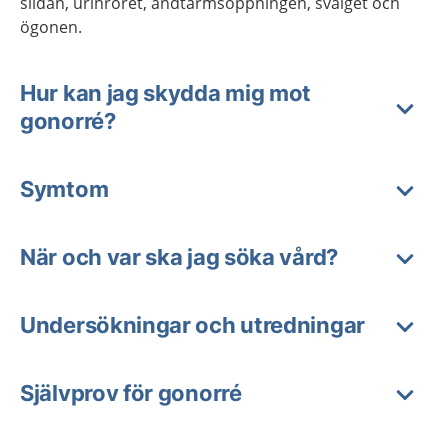
slidan, urinröret, ändtarmsöppningen, svalget och
ögonen.
Hur kan jag skydda mig mot
gonorré?
Symtom
När och var ska jag söka vård?
Undersökningar och utredningar
Självprov för gonorré