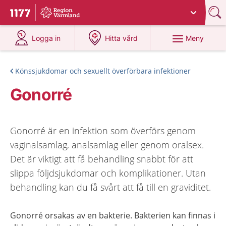
Du har valt region
Värmland
.
Till startsidan för 1177
på 1177.se
på 1177.se
Meny
Logga in
Hitta vård
Könssjukdomar och sexuellt överförbara infektioner
Gonorré
Gonorré är en infektion som överförs genom
vaginalsamlag, analsamlag eller genom oralsex.
Det är viktigt att få behandling snabbt för att
slippa följdsjukdomar och komplikationer. Utan
behandling kan du få svårt att få till en graviditet.
Gonorré orsakas av en bakterie. Bakterien kan finnas i