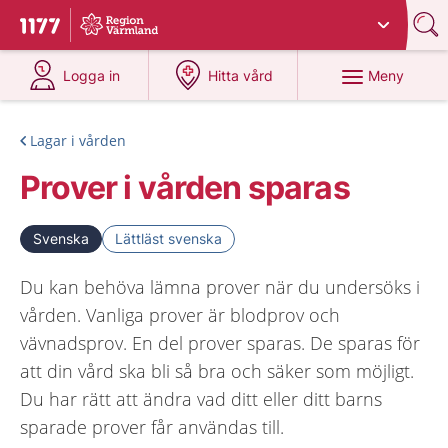
Du har valt region
Värmland
.
Till startsidan för 1177
på 1177.se
på 1177.se
Meny
Logga in
Hitta vård
Lagar i vården
Prover i vården sparas
Svenska
Lättläst svenska
Du kan behöva lämna prover när du undersöks i
vården. Vanliga prover är blodprov och
vävnadsprov. En del prover sparas. De sparas för
att din vård ska bli så bra och säker som möjligt.
Du har rätt att ändra vad ditt eller ditt barns
sparade prover får användas till.