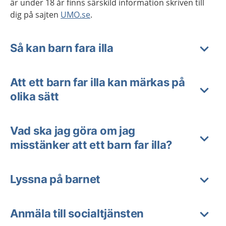
är under 18 år finns särskild information skriven till
dig på sajten
UMO.se
.
Så kan barn fara illa
Att ett barn far illa kan märkas på
olika sätt
Vad ska jag göra om jag
misstänker att ett barn far illa?
Lyssna på barnet
Anmäla till socialtjänsten