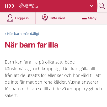
Du har valt region
Värmland
.
Till startsidan för 1177
på 1177.se
på 1177.se
Meny
Logga in
Hitta vård
När barn mår dåligt
När barn far illa
Barn kan fara illa på olika sätt, både
känslomässigt och kroppsligt. Det kan gälla allt
från att de utsätts för eller ser och hör våld till att
de inte får mat och rena kläder. Vuxna ansvarar
för barn och ska se till att de växer upp tryggt och
säkert.