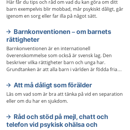
Här får du tips och råd om vad du kan göra om ditt
barn exempelvis blir mobbad, mår psykiskt dåligt, går
igenom en sorg eller far illa på något sätt.
Barnkonventionen – om barnets
rättigheter
Barnkonventionen är en internationell
överenskommelse som också är svensk lag. Den
beskriver vilka rättigheter barn och unga har.
Grundtanken är att alla barn i världen är födda fria
och att alla barn har lika värde. Konventionen gäller
barn och unga fram till den dag man fyller 18 år.
Att må dåligt som förälder
Läs om vad som är bra att tänka på vid en separation
eller om du har en sjukdom.
Råd och stöd på mejl, chatt och
telefon vid psykisk ohälsa och