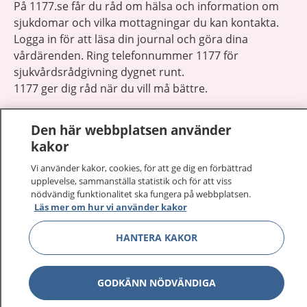
På 1177.se får du råd om hälsa och information om
sjukdomar och vilka mottagningar du kan kontakta.
Logga in för att läsa din journal och göra dina
vårdärenden. Ring telefonnummer 1177 för
sjukvårdsrådgivning dygnet runt.
1177 ger dig råd när du vill må bättre.
Den här webbplatsen använder
kakor
Vi använder kakor, cookies, för att ge dig en förbättrad
Visa inn
1177 på flera språk
upplevelse, sammanställa statistik och för att viss
nödvändig funktionalitet ska fungera på webbplatsen.
Läs mer om hur vi använder kakor
Visa inn
Om 1177
HANTERA KAKOR
Visa inn
Kontakt
GODKÄNN NÖDVÄNDIGA
Behandling av personuppgifter