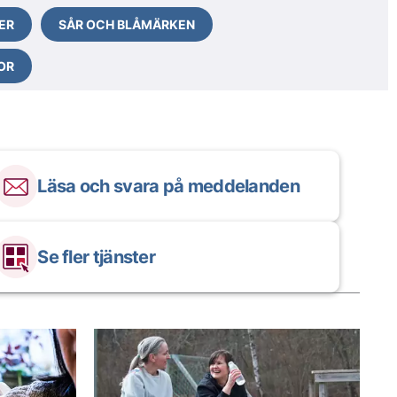
ER
SÅR OCH BLÅMÄRKEN
OR
Läsa och svara på meddelanden
Se fler tjänster