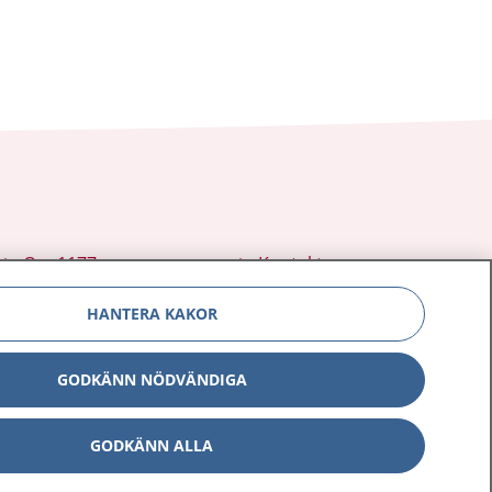
Om 1177
Kontakt
E-tjänster
Press
HANTERA KAKOR
Aktuellt
Digital tillgänglighet
GODKÄNN NÖDVÄNDIGA
GODKÄNN ALLA