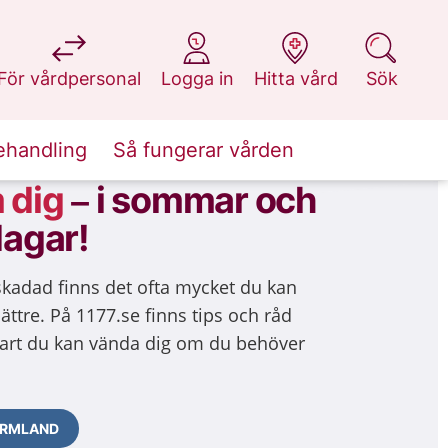
på 1177.se
på 1177.se
på 1177.se
på 1177.se
För vårdpersonal
Logga in
Hitta vård
Sök
ehandling
Så fungerar vården
 dig
–
i sommar och
dagar!
 skadad finns det ofta mycket du kan
bättre. På 1177.se finns tips och råd
art du kan vända dig om du behöver
VÄRMLAND