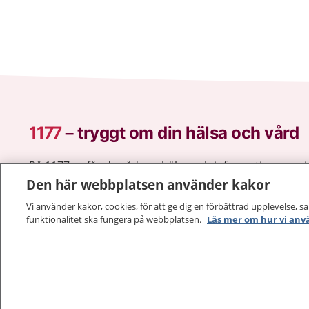
1177
–
tryggt om din hälsa och vård
På 1177.se får du råd om hälsa och information om 
vilka mottagningar du kan kontakta. Logga in för att lä
Den här webbplatsen använder kakor
och göra dina vårdärenden. Ring telefonnummer 1177
Vi använder kakor, cookies, för att ge dig en förbättrad upplevelse, s
sjukvårdsrådgivning dygnet runt.
funktionalitet ska fungera på webbplatsen.
Läs mer om hur vi anv
1177 ger dig råd när du vill må bättre.