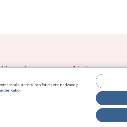
sjukdomar och
Other languages
sa din journal
Lättläst svenska
 för
ammanställa statistik och för att viss nödvändig
änder kakor