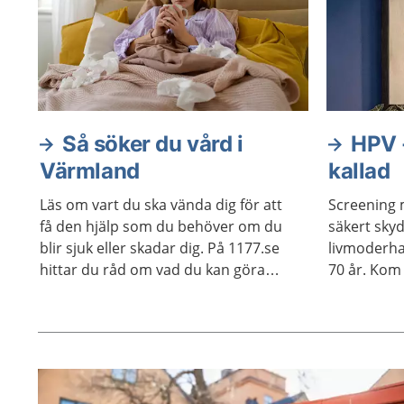
Så söker du vård i
HPV -
Värmland
kallad
Läs om vart du ska vända dig för att
Screening 
få den hjälp som du behöver om du
säkert sky
blir sjuk eller skadar dig. På 1177.se
livmoderha
hittar du råd om vad du kan göra
70 år. Kom 
själv när du blir lindrigt sjuk eller
skadad. Du hittar även
kontaktuppgifter och öppettider.
Aktuella artiklar