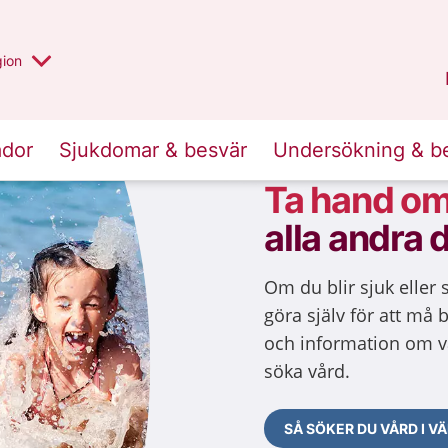
 valt region
 annan
gion
Värmland
.
ador
Sjukdomar & besvär
Undersökning & b
Ta hand om
alla andra 
Om du blir sjuk eller
göra själv för att må 
och information om v
söka vård.
SÅ SÖKER DU VÅRD I 