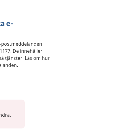
ka e-
 e-postmeddelanden
1177. De innehåller
på tjänster. Läs om hur
elanden.
ndra.