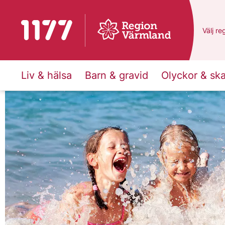
Till startsidan för 1177
Du har
Välj
en
re
Liv & hälsa
Barn & gravid
Olyckor & sk
1177