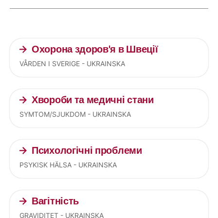
Current articles
Охорона здоров'я в Швеції
VÅRDEN I SVERIGE - UKRAINSKA
Хвороби та медичні стани
SYMTOM/SJUKDOM - UKRAINSKA
Психологічні проблеми
PSYKISK HÄLSA - UKRAINSKA
Вагітність
GRAVIDITET - UKRAINSKA