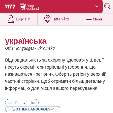
Du har valt region
Gotland
.
To start page for 1177
at 1177.se
at 1177.se
Menu
Logga in
Hitta vård
українська
Other languages - ukrainska
Відповідальність за охорону здоров’я у Швеції
несуть окремі територіальні утворення, що
називаються «регіони». Оберіть регіон у верхній
частині сторінки, щоб отримати більш детальну
інформацію для місця вашого перебування.
Lättläst svenska
OTHER LANGUAGES