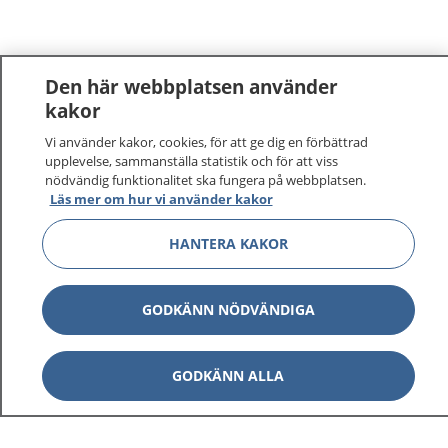
Den här webbplatsen använder
kakor
Vi använder kakor, cookies, för att ge dig en förbättrad
1177
–
tryggt om din hälsa och vård
upplevelse, sammanställa statistik och för att viss
nödvändig funktionalitet ska fungera på webbplatsen.
På 1177.se får du råd om hälsa och information om
Läs mer om hur vi använder kakor
sjukdomar och vilka mottagningar du kan kontakta.
HANTERA KAKOR
Logga in för att läsa din journal och göra dina
vårdärenden. Ring telefonnummer 1177 för
sjukvårdsrådgivning dygnet runt.
GODKÄNN NÖDVÄNDIGA
1177 ger dig råd när du vill må bättre.
GODKÄNN ALLA
Show co