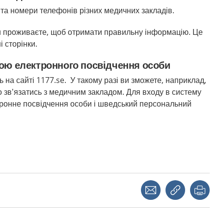
та номери телефонів різних медичних закладів.
ви проживаєте, щоб отримати правильну інформацію. Це
і сторінки.
гою електронного посвідчення особи
 на сайті 1177.se. У такому разі ви зможете, наприклад,
 зв’язатись з медичним закладом. Для входу в систему
тронне посвідчення особи і шведський персональний
Share with a friend
Copy link
Pri