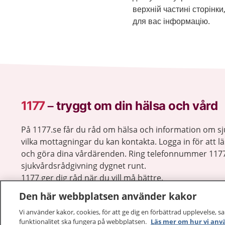
верхній частині сторінк
для вас інформацію.
1177
–
tryggt om din hälsa och vård
På 1177.se får du råd om hälsa och information om 
vilka mottagningar du kan kontakta. Logga in för att lä
och göra dina vårdärenden. Ring telefonnummer 1177
sjukvårdsrådgivning dygnet runt.
1177 ger dig råd när du vill må bättre.
Den här webbplatsen använder kakor
Vi använder kakor, cookies, för att ge dig en förbättrad upplevelse, s
funktionalitet ska fungera på webbplatsen.
Läs mer om hur vi anv