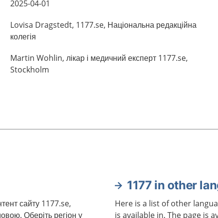
2025-04-01
Lovisa
Dragstedt,
1177.se, Національна редакційна
колегія
Martin
Wohlin,
лікар і медичний експерт 1177.se,
Stockholm
1177 in other la
нтент сайту 1177.se,
Here is a list of other langu
овою. Оберіть регіон у
is available in. The page is a