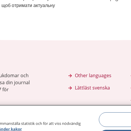
и, щоб отримати актуальну
sjukdomar och
Other languages
sa din journal
Lättläst svenska
 för
ammanställa statistik och för att viss nödvändig
änder kakor