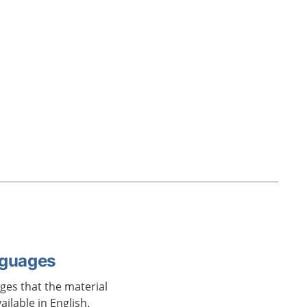
nguages
ages that the material
vailable in English.