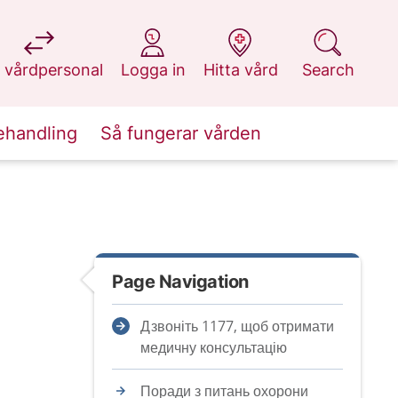
at 1177.se
at 1177.se
at 1177.se
at 1177.se
 vårdpersonal
Logga in
Hitta vård
Search
ehandling
Så fungerar vården
Page Navigation
Дзвоніть 1177, щоб отримати
медичну консультацію
Поради з питань охорони