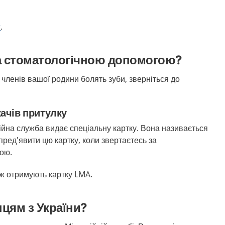
r
.
за стоматологічною допомогою?
з членів вашої родини болять зуби, зверніться до
ачів притулку
йна служба видає спеціальну картку. Вона називається
пред'явити цю картку, коли звертаєтесь за
гою.
ож отримують картку
LMA
.
цям з України?