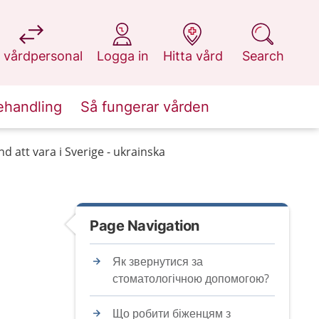
at 1177.se
at 1177.se
at 1177.se
at 1177.se
 vårdpersonal
Logga in
Hitta vård
Search
ehandling
Så fungerar vården
d att vara i Sverige - ukrainska
Page Navigation
Як звернутися за
стоматологічною допомогою?
Що робити біженцям з