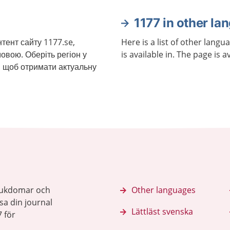
1177 in other la
нтент сайту 1177.se,
Here is a list of other langu
овою. Оберіть регіон у
is available in. The page is a
и, щоб отримати актуальну
sjukdomar och
Other languages
sa din journal
Lättläst svenska
 för