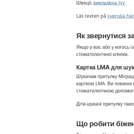
Швеції,
викладена тут
.
Läs texten på
svenska hä
Як звернутися 
Якщо у вас або у когось і
стоматологічної клініки.
Картка LMA для шук
Шукачам притулку Міграці
карткою LMA. Ви повинні 
стоматологічною допомо
Діти-шукачі притулку так
Що робити біжен