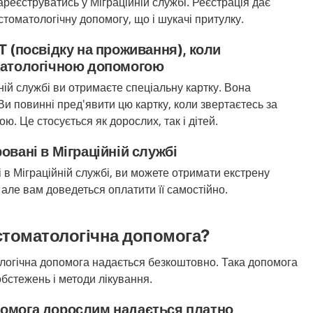
ареєструватись у Міграційній службі. Реєстрація дає
стоматологічну допомогу, що і шукачі притулку.
T (посвідку на проживання), коли
оматологічною допомогою
ній службі ви отримаєте спеціальну картку. Вона
Ви повинні пред'явити цю картку, коли звертаєтесь за
ю. Це стосується як дорослих, так і дітей.
овані в Міграційній службі
 в Міграційній службі, ви можете отримати екстрену
 але вам доведеться оплатити її самостійно.
стоматологічна допомога?
ологічна допомога надається безкоштовно. Така допомога
бстежень і методи лікування.
помога дорослим надається платно