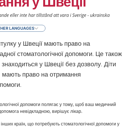
ання у Швеції
e eller inte har tillstånd att vara i Sverige - ukrainska
HER LANGUAGES
итулку у Швеції мають право на
адної стоматологічної допомоги. Це також
о знаходиться у Швеції без дозволу. Діти
и мають право на отримання
опомоги.
ологічної допомоги
полягає у тому, щоб ваш медичний
 допомога невідкладною
,
вирішує лікар.
інших країн, що потребують стоматологічної допомоги у