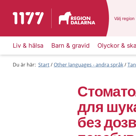
To start page for 1177
Du har val
Välj
en ann
region
Liv & hälsa
Barn & gravid
Olyckor & sk
Du är här:
Start
Other languages - andra språk
Tan
Стомато
для шука
без доз