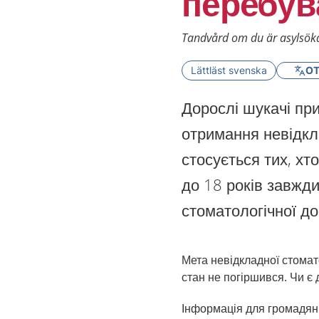
перебув
Tandvård om du är asylsökand
Lättläst svenska
OT
Дорослі шукачі пр
отримання невідкл
стосується тих, хт
до 18 років завжд
стоматологічної д
Мета невідкладної стомат
стан не погіршився. Чи є
Інформація для громадян 