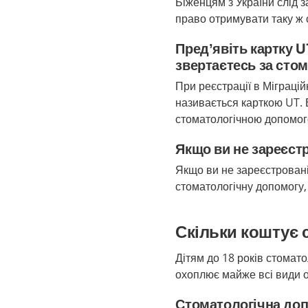
Біженцям з України слід з
право отримувати таку ж 
Пред’явіть картку U
звертаєтесь за ст
При реєстрації в Міграцій
називається карткою UT. 
стоматологічною допомого
Якщо ви не зареєстр
Якщо ви не зареєстровані
стоматологічну допомогу,
Скільки коштує 
Дітям до 18 років стомат
охоплює майже всі види о
Стоматологічна до