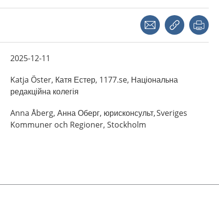
Share with a friend
Copy link
Pri
2025-12-11
Katja
Öster,
Катя Естер, 1177.se, Національна
редакційна колегія
Anna
Åberg,
Анна Оберг, юрисконсульт, Sveriges
Kommuner och Regioner,
Stockholm