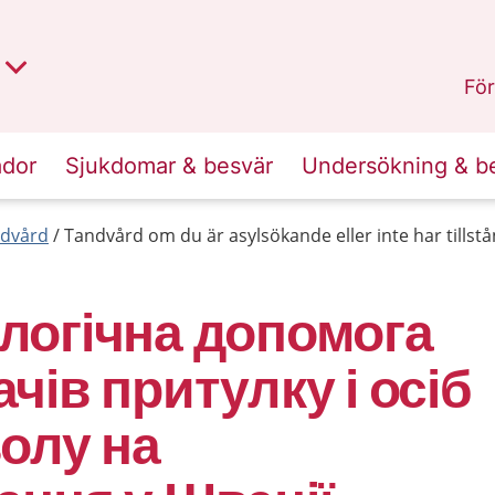
t region
an
Dalarna
.
För
ador
Sjukdomar & besvär
Undersökning & b
dvård
Tandvård om du är asylsökande eller inte har tillstån
логічна допомога
чів притулку і осіб
волу на