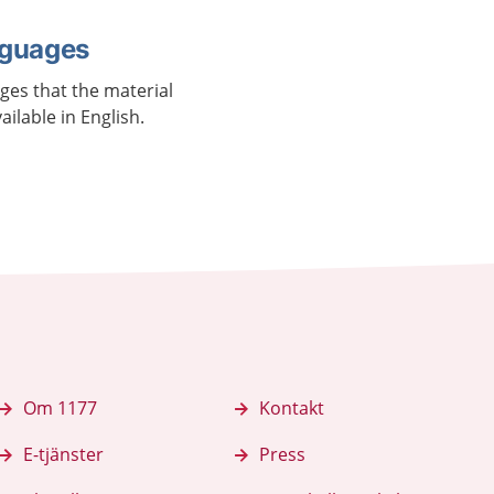
nguages
ages that the material
vailable in English.
Om 1177
Kontakt
E-tjänster
Press