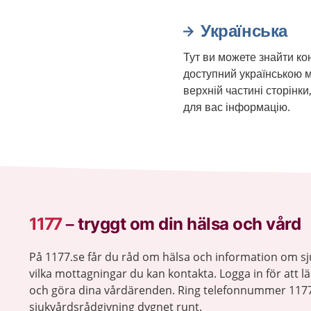
Українська
Тут ви можете знайти ко
доступний українською м
верхній частині сторінк
для вас інформацію.
1177
–
tryggt om din hälsa och vård
På 1177.se får du råd om hälsa och information om 
vilka mottagningar du kan kontakta. Logga in för att lä
och göra dina vårdärenden. Ring telefonnummer 1177
sjukvårdsrådgivning dygnet runt.