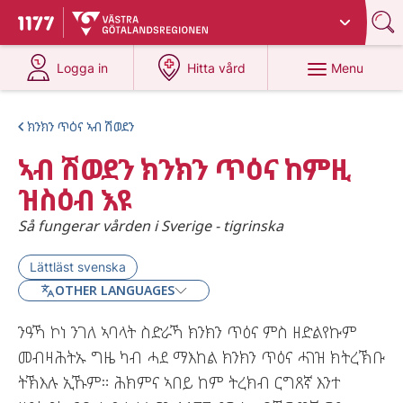
Du har valt region
Västra Götaland
.
To start page for 1177
at 1177.se
at 1177.se
Menu
Logga in
Hitta vård
ክንክን ጥዕና ኣብ ሽወደን
ኣብ ሽወደን ክንክን ጥዕና ከምዚ
ዝስዕብ እዩ
Så fungerar vården i Sverige - tigrinska
Lättläst svenska
OTHER LANGUAGES
ንዓኻ ኮነ ንገለ ኣባላት ስድራኻ ክንክን ጥዕና ምስ ዘድልየኩም
መብዛሕትኡ ግዜ ካብ ሓደ ማእከል ክንክን ጥዕና ሓገዝ ክትረኽቡ
ትኽእሉ ኢኹም። ሕክምና ኣበይ ከም ትረክብ ርግጸኛ እንተ