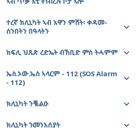
ኣብ ጥቓ እቲ ትነብረሉ ቦታ ኣሎ
ተረኛ ክሊኒካት ኣብ እዋን ምሸት፡ ቀዳመ-
ሰንበትን በዓላትን
ክፍሊ ህጹጽ ረድኤት ብኸቢድ ምስ ትሓምም
ኤስ.ኦው.ኤስ ኣላርም - 112 (SOS Alarm
- 112)
ክሊኒካት ንቘልዑ
ክሊኒካት ንመንእሰያት