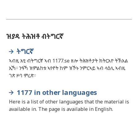
ዝያዳ ትሕዝቶ ብትግርኛ
ትግርኛ
ኣብዚ እቲ ብትግርኛ ኣብ 1177.se ዘሎ ትሕዝቶታት ክትርእዮ ትኽእል
ኢኻ። ንዓኻ ዝምልከቱ ኣየኖት ከም ዝኾኑ ንምርኣይ ኣብ ላዕሊ ኣብዚ
ገጽ ዞባ ምረጽ።
1177 in other languages
Here is a list of other languages that the material is
available in. The page is available in English.