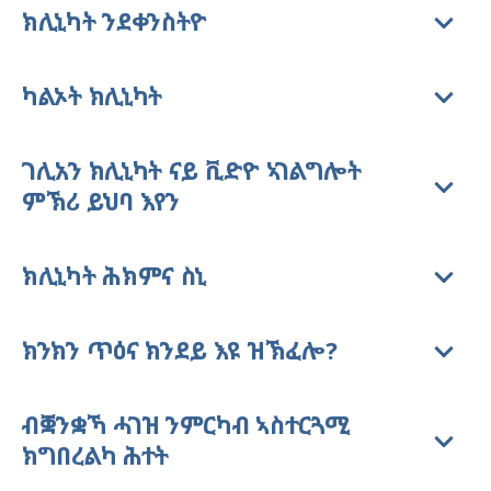
ክሊኒካት ንደቀንስትዮ
ካልኦት ክሊኒካት
ገሊአን ክሊኒካት ናይ ቪድዮ ኣገልግሎት
ምኽሪ ይህባ እየን
ክሊኒካት ሕክምና ስኒ
ክንክን ጥዕና ክንደይ እዩ ዝኽፈሎ?
ብቛንቋኻ ሓገዝ ንምርካብ ኣስተርጓሚ
ክግበረልካ ሕተት