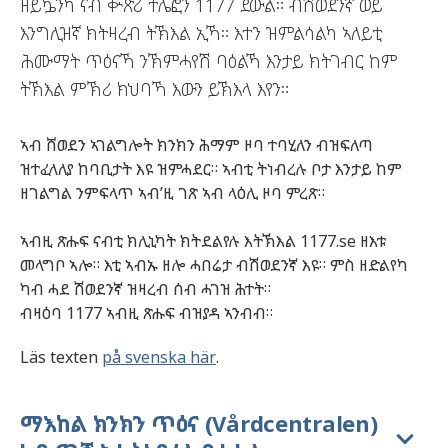
ዘይኴንካ ናብ ቍጽሪ ተሌፎን 1177 ደውል። ብሽወደንኛ ወይ
እንግሊዝኛ ክትዛረብ ትኽእል ኢኻ። እተን ዝምልሳልካ ኣለይቲ
ሕሙማት ጥዕናኻ ንኽምሓየሽ ባዕልኻ እንታይ ክትገብር ከም
ትኽእል ምኽሪ ክህባኻ እውን ይኽእላ እየን።
ኣብ ሸወደን ኣገልግሎት ክንክን ሕማም ዞባ ተባሂለን ብዝፍለጣ
ዝተፈላለያ ከባቢታት እዩ ዝምሓደር። ኣብቲ ትነብረሉ ቦታ እንታይ ከም
ዘገልግል ንምፍላጥ ኣብ’ዚ ገጽ ኣብ ላዕሊ ዞባ ምረጽ።
ኣብዚ ጽሑፍ ናብቲ ክሊኒካት ክትደልየሉ እትኽእል 1177.se ዘእቱ
መላግቦ ኣሎ። እቲ ኣብኡ ዘሎ ሓበሬታ ብሽወደንኛ እዩ። ምስ ዘድልየካ
ካብ ሓደ ሽወደንኛ ዝዛረብ ሰብ ሓገዝ ሕተት።
ብዛዕባ 1177 ኣብዚ ጽሑፍ ብዝያዳ ኣንብብ።
Läs texten
på svenska här
.
ማእከል ክንክን ጥዕና (Vårdcentralen)