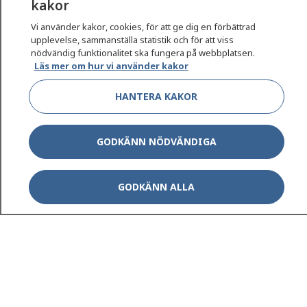
kakor
Vi använder kakor, cookies, för att ge dig en förbättrad
upplevelse, sammanställa statistik och för att viss
nödvändig funktionalitet ska fungera på webbplatsen.
Show co
Läs mer om hur vi använder kakor
1177 på flera språk
HANTERA KAKOR
Show co
Om 1177
Show co
Kontakt
GODKÄNN NÖDVÄNDIGA
GODKÄNN ALLA
Behandling av personuppgifter
Hantering av kakor
Inställningar för kakor