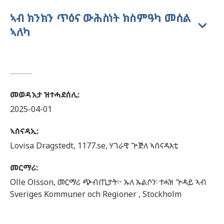
ኣብ ክንክን ጥዕና ውሕስነት ክስምዓካ መሰል
ኣለካ
መወዳእታ ዝተሓደሰሊ
:
2025-04-01
ኣሰናዳኢ
:
Lovisa
Dragstedt,
1177.se, ሃገራዊ ጕጅለ ኣሰናዳእቲ
መርማሪ
:
Olle
Olsson,
መርማሪ ጭብጢታት፦ ኡለ ኡልሶን፡ ተሓዝ ጕዳይ ኣብ
Sveriges Kommuner och Regioner ,
Stockholm