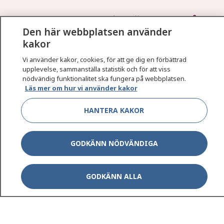
1177
–
tryggt om din hälsa och vård
Den här webbplatsen använder
kakor
På 1177.se får du råd om hälsa och information om
sjukdomar och vilka mottagningar du kan kontakta.
Vi använder kakor, cookies, för att ge dig en förbättrad
Logga in för att läsa din journal och göra dina
upplevelse, sammanställa statistik och för att viss
nödvändig funktionalitet ska fungera på webbplatsen.
vårdärenden. Ring telefonnummer 1177 för
Läs mer om hur vi använder kakor
sjukvårdsrådgivning dygnet runt.
1177 ger dig råd när du vill må bättre.
HANTERA KAKOR
GODKÄNN NÖDVÄNDIGA
Show co
1177 på flera språk
GODKÄNN ALLA
Show co
Om 1177
Show co