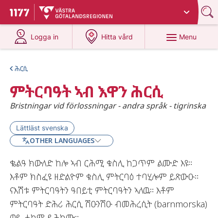
Du har valt region
Västra Götaland
.
To start page for 1177
at 1177.se
at 1177.se
Menu
Logga in
Hitta vård
ሕርሲ
ምትርባዓት ኣብ እዋን ሕርሲ
Bristningar vid förlossningar - andra språk - tigrinska
Lättläst svenska
OTHER LANGUAGES
ቈልዓ ክውለድ ከሎ ኣብ ርሕሚ ቁስሊ ከጋጥም ልሙድ እዩ።
እቶም ክስፈዩ ዘድልዮም ቁስሊ ምትርባዕ ተባሂሎም ይጽውዑ።
ናእሽቱ ምትርባዓትን ዓበይቲ ምትርባዓትን ኣለዉ። እቶም
ምትርባዓት ድሕሪ ሕርሲ ሽዑንሽዑ ብመሕረሲት (barnmorska)
ወይ ሓኪም ይሕከሙ።