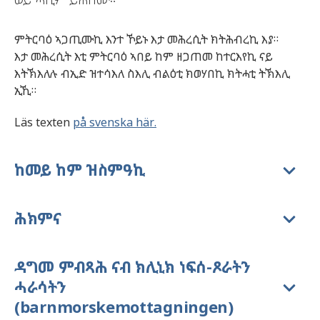
ምትርባዕ
ኣጋጢሙኪ
እንተ
ኾይኑ
እታ
መሕረሲት
ክትሕብረኪ
እያ
።
እታ
መሕረሲት
እቲ
ምትርባዕ
ኣበይ
ከም
ዘጋጠመ
ከተርእየኪ
ናይ
እትኽእለሉ
ብኢድ
ዝተሳእለ
ስእሊ
ብልዕቲ
ክወሃበኪ
ክትሓቲ
ትኽእሊ
ኢኺ
።
Läs texten
på svenska här.
ከመይ ከም ዝስምዓኪ
ሕክምና
ዳግመ ምብጻሕ ናብ ክሊኒክ ነፍሰ-ጾራትን
ሓራሳትን
(barnmorskemottagningen)