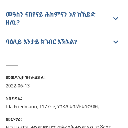
መዓስን ናበየናይ ሕክምናን እየ ክኸይድ
ዘለኒ?
ባዕለይ እንታይ ክገብር እኽእል?
መወዳእታ ዝተሓደሰሊ
:
2022-06-13
ኣሰናዳኢ
:
Ida
Friedmann,
1177.se, ሃገራዊ ኣባላት ኣሰናደውቲ
መርማሪ
:
Eva
Uustal,
ሓኪም ማህጸን፡ መሕረሲት ሓኪም ኣብ,
ዩኒቨርሲቲ