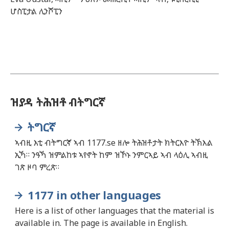
ሆስፒታል ሊንሾፒን
ዝያዳ ትሕዝቶ ብትግርኛ
ትግርኛ
ኣብዚ እቲ ብትግርኛ ኣብ 1177.se ዘሎ ትሕዝቶታት ክትርእዮ ትኽእል
ኢኻ። ንዓኻ ዝምልከቱ ኣየኖት ከም ዝኾኑ ንምርኣይ ኣብ ላዕሊ ኣብዚ
ገጽ ዞባ ምረጽ።
1177 in other languages
Here is a list of other languages that the material is
available in. The page is available in English.