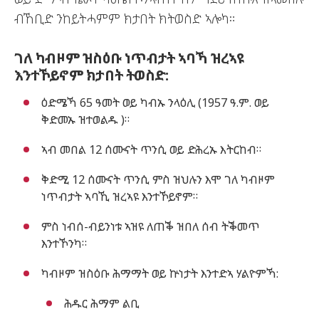
ብኸቢድ ንከይትሓምም ክታበት ክትወስድ ኣሎካ።
ገለ ካብዞም ዝስዕቡ ነጥብታት ኣባኻ ዝረኣዩ
እንተኾይኖም ክታበት ትወስድ:
ዕድሜኻ 65 ዓመት ወይ ካብኡ ንላዕሊ (1957 ዓ.ም. ወይ
ቅድመኡ ዝተወልዱ )።
ኣብ መበል 12 ሰሙናት ጥንሲ ወይ ድሕረኡ እትርከብ።
ቅድሚ 12 ሰሙናት ጥንሲ ምስ ዝህሉን እሞ ገለ ካብዞም
ነጥብታት ኣባኺ ዝረኣዩ እንተኾይኖም።
ምስ ነብሰ-ብይንነቱ ኣዝዩ ለጠቕ ዝበለ ሰብ ትቕመጥ
እንተኾንካ።
ካብዞም ዝስዕቡ ሕማማት ወይ ኵነታት እንተድኣ ሃልዮምኻ:
ሕዱር ሕማም ልቢ