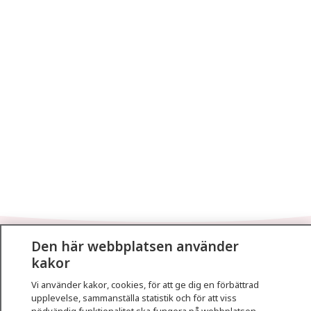
Den här webbplatsen använder
1177
–
tryggt om din hälsa och vård
kakor
På 1177.se får du råd om hälsa och information om
Vi använder kakor, cookies, för att ge dig en förbättrad
upplevelse, sammanställa statistik och för att viss
sjukdomar och vilka mottagningar du kan kontakta.