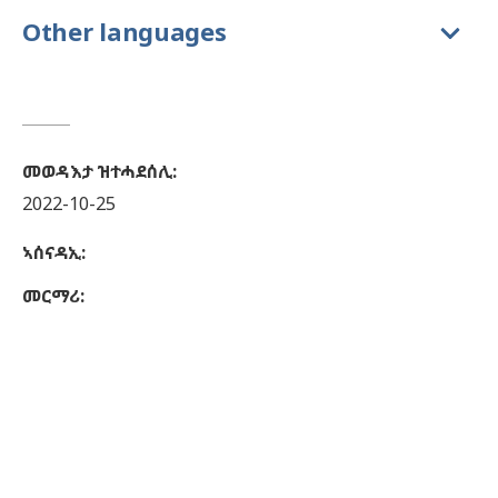
Other languages
መወዳእታ ዝተሓደሰሊ
:
2022-10-25
ኣሰናዳኢ
:
መርማሪ
: