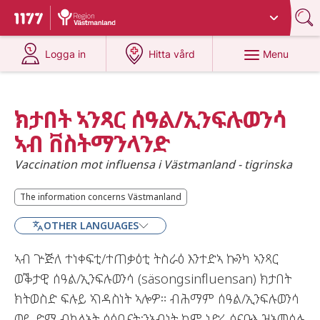
Du har valt region
Västmanland
.
To start page for 1177
at 1177.se
at 1177.se
Menu
Logga in
Hitta vård
ክታበት ኣንጻር ሰዓል/ኢንፍሉወንሳ
ኣብ ቨስትማንላንድ
Vaccination mot influensa i Västmanland - tigrinska
The information concerns Västmanland
The information concerns Västmanland
OTHER LANGUAGES
ኣብ ጕጅለ ተነቀፍቲ/ተጠቃዕቲ ትስራዕ እንተድኣ ኰንካ ኣንጻር
ወቕታዊ ሰዓል/ኢንፍሉወንሳ (säsongsinfluensan) ክታበት
ክትወስድ ፍሉይ ኣገዳስነት ኣሎዎ። ብሕማም ሰዓል/ኢንፍሉወንሳ
ወይ ድማ ብካልኦት ሳዕቤናት፡ንኣብነት ከም ነድሪ ሰናቡእ ዝኣመሰሉ