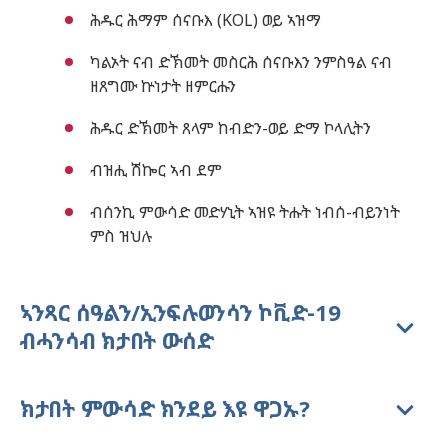
ሕዱር ሕማም ሰናቡእ (KOL) ወይ ኣዝማ
ካልኦት ናብ ድኽመት መስርሕ ሰናቡእን ንምስዓል ናብ
ዘጸግሙ ኵነታት ዘምርሑን
ሕዱር ድኽመት ጸላም ከብድን-ወይ ድማ ኮላሊትን
ብዝሒ ሽኰር ኣብ ደም
ብሰንኪ ምውሳድ መድሃኒት ኣዝዩ ትሑት ነብሰ-ብይንነት
ምስ ዝህሉ
ኣንጻር ሰዓልን/ኢንፍሉወንሳን ኮቪድ-19
ብሓንሳብ ክታበት ውሰድ
ክታበት ምውሳድ ክንደይ እዩ ዋጋኡ?