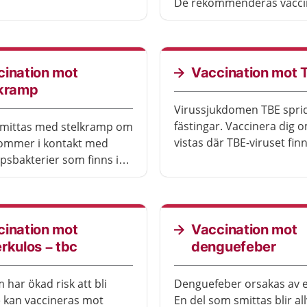
o med ett vaccin.
De rekommenderas vacci
tion rekommenderas för
te bara om du ska resa
ds.
cination mot
Vaccination mot 
lkramp
Virussjukdomen TBE spri
fästingar. Vaccinera dig 
smittas med stelkramp om
vistas där TBE-viruset finns. Du
kommer i kontakt med
behöver flera doser av va
psbakterier som finns i
ukdomen finns i hela
och vaccination
deras för alla, inte bara
a resa utomlands.
cination mot
Vaccination mot
rkulos – tbc
denguefeber
 har ökad risk att bli
Denguefeber orsakas av et
 kan vaccineras mot
En del som smittas blir all