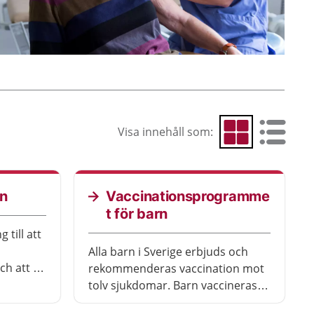
Visa innehåll som:
Visa som rutnät
Visa som 
in
Vaccinationsprogramme
t för barn
 till att
Alla barn i Sverige erbjuds och
h att så
rekommenderas vaccination mot
tolv sjukdomar. Barn vaccineras
ungerar
för att få ett bra skydd mot