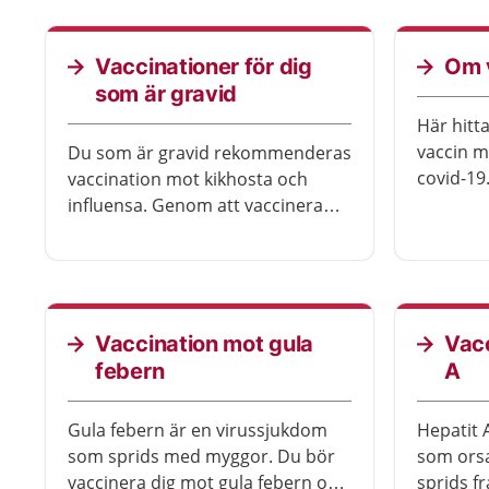
Västmanl
legitimat
hittar du
Vaccinationer för dig
Om 
som är gravid
Här hitt
vaccin m
Du som är gravid rekommenderas
covid-19
vaccination mot kikhosta och
influensa. Genom att vaccinera
dig minskar du risken att bli
allvarligt sjuk. Du skyddar också
ditt nyfödda barn mot
sjukdomarna.
Vaccination mot gula
Vacc
febern
A
Gula febern är en virussjukdom
Hepatit 
som sprids med myggor. Du bör
som orsa
vaccinera dig mot gula febern om
sprids f