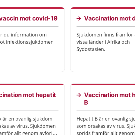
and. Logga in med din e-
och vad vaccin innehåller.
ion för att boka. Här
 även tider för drop-in.
vaccin mot covid-19
Vaccination mot d
ar du information om
Sjukdomen finns framför al
ot infektionssjukdomen
vissa länder i Afrika och
.
Sydostasien.
ination mot hepatit
Vaccination mot h
B
A är en ovanlig sjukdom
Hepatit B är en ovanlig s
kas av virus. Sjukdomen
som orsakas av virus. S
ramför allt genom avföring
sprids framför allt genom