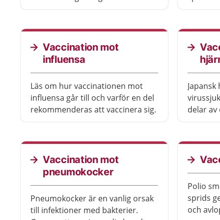
du ska vara i områden med risk
som föro
för sjukdomen.
Sjukdome
allvarlig.
Vaccination mot
Vacc
influensa
hjär
Läs om hur vaccinationen mot
Japansk 
influensa går till och varför en del
virussju
rekommenderas att vaccinera sig.
delar av
Sjukdome
encefali
Sjukdom
livshota
Vaccination mot
Vacc
pneumokocker
Polio smi
sprids g
Pneumokocker är en vanlig orsak
och avlo
till infektioner med bakterier.