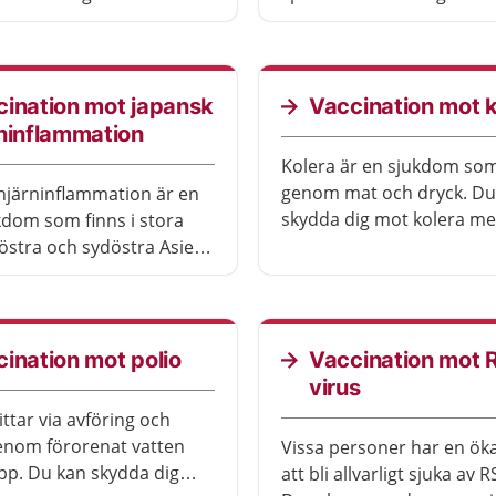
renat mat och dryck.
och vid oskyddat sex. Vir
n kan bli mycket
orsakar en kronisk sjukd
kan bli mycket allvarlig.
ination mot japansk
Vaccination mot k
ninflammation
Kolera är en sjukdom som
genom mat och dryck. Du
hjärninflammation är en
skydda dig mot kolera m
kdom som finns i stora
drickbart vaccin. Du behö
 östra och sydöstra Asien.
oftast bara vaccinera dig
n kallas också japansk
vistas en längre tid i om
t och sprids av myggor.
sjukdomen är vanlig.
en är ovanlig men
nde.
ination mot polio
Vaccination mot 
virus
ttar via avföring och
enom förorenat vatten
Vissa personer har en öka
pp. Du kan skydda dig
att bli allvarligt sjuka av R