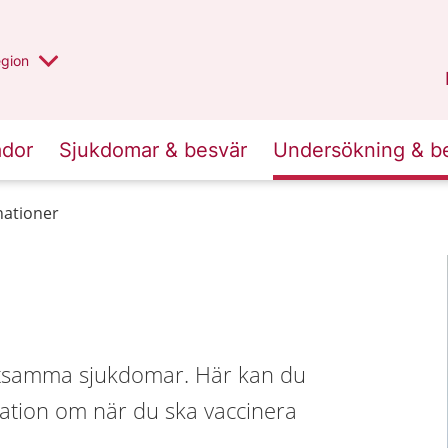
r valt region
n annan
egion
Västmanland
.
ador
Sjukdomar & besvär
Undersökning & b
nationer
ittsamma sjukdomar. Här kan du
mation om när du ska vaccinera