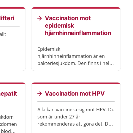
allvarliga sjukdomar.
Barnavårdscentralen, BVC, och
elevhälsan informerar om när det
ifteri
Vaccination mot
är dags för barnet att få
epidemisk
vaccinationerna.
hjärnhinneinflammation
lt i
Epidemisk
hjärnhinneinflammation är en
bakteriesjukdom. Den finns i hela
världen men framför allt i västra
och centrala Afrika. Sjukdomen är
ovanlig men livshotande och kan
dessutom ge bestående besvär.
epatit
Vaccination mot HPV
Alla kan vaccinera sig mot HPV. Du
som är under 27 år
jukdom
rekommenderas att göra det. Det
jukdomen
varierar om det är gratis. Det
 blod