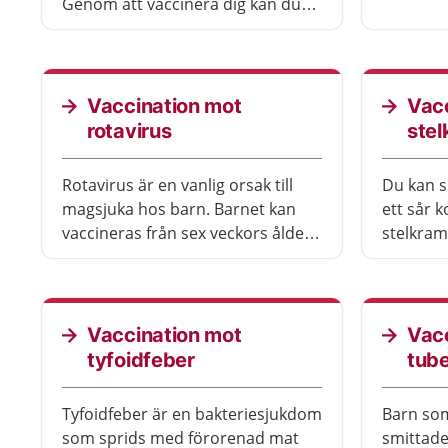
mot poli
Genom att vaccinera dig kan du
Vaccina
minska risken för att få en allvarlig
alla, in
infektion.
utomlan
Vaccination mot
Vac
rotavirus
ste
Rotavirus är en vanlig orsak till
Du kan 
magsjuka hos barn. Barnet kan
ett sår 
vaccineras från sex veckors ålder
stelkram
och får därefter en eller två doser
jord. Sj
till.
världen 
rekommen
om du sk
Vaccination mot
Vac
tyfoidfeber
tube
Tyfoidfeber är en bakteriesjukdom
Barn som
som sprids med förorenad mat
smittade