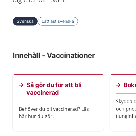
Svenska
Lättläst svenska
Innehåll - Vaccinationer
Så gör du för att bli
Boka
vaccinerad
Skydda d
och pne
Behöver du bli vaccinerad? Läs
(lunginf
här hur du gör.
vaccinera dig. Du k
dig hos v