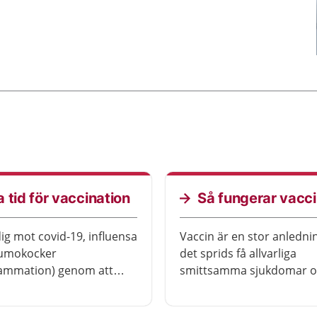
 tid för vaccination
Så fungerar vacc
ig mot covid-19, influensa
Vaccin är en stor anledning
umokocker
det sprids få allvarliga
lammation) genom att
smittsamma sjukdomar oc
an vaccinera
få barn dör i Sverige. Här kan du
alfri vårdcentral i
läsa mer om hur vaccin f