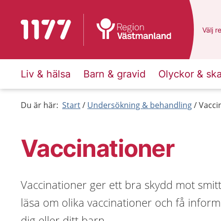
Till startsidan för 1177
Du ha
Välj
e
r
Liv & hälsa
Barn & gravid
Olyckor & sk
Du är här:
Start
Undersökning & behandling
Vacci
Vaccinationer
Vaccinationer ger ett bra skydd mot sm
läsa om olika vaccinationer och få infor
dig eller ditt barn.