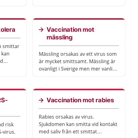
beror på din ålder och var du bor.
uset
om, som
olera
Vaccination mot
mässling
 smittar
 kan
Mässling orsakas av ett virus som
ed
är mycket smittsamt. Mässling är
ver
ovanligt i Sverige men mer vanligt
 om du
i många andra delar av världen.
råden där
Vaccination mot mässling
rekommenderas till alla och ingår
i vaccinationsprogrammet för
RS-
Vaccination mot rabies
barn.
Rabies orsakas av virus.
Sjukdomen kan smitta vid kontakt
d risk
med saliv från ett smittat
S-virus.