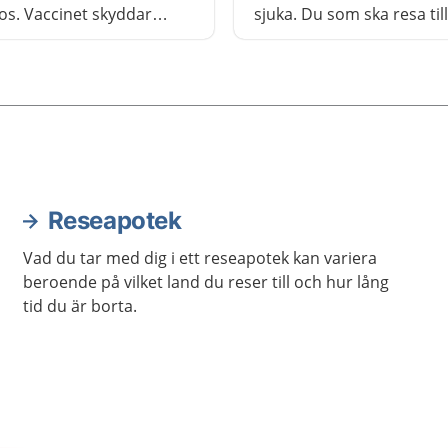
os. Vaccinet skyddar
sjuka. Du som ska resa till
n att bli allvarligt sjuk i
område där det finns
os.
denguefeber kan behöva
vaccinera dig i god tid inn
Reseapotek
Vad du tar med dig i ett reseapotek kan variera
beroende på vilket land du reser till och hur lång
tid du är borta.