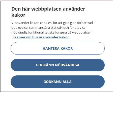
1177
–
tryggt om din hälsa och vård
Den här webbplatsen använder
kakor
På 1177.se får du råd om hälsa och information om
sjukdomar och vilka mottagningar du kan kontakta.
Vi använder kakor, cookies, för att ge dig en förbättrad
upplevelse, sammanställa statistik och för att viss
Logga in för att läsa din journal och göra dina
nödvändig funktionalitet ska fungera på webbplatsen.
vårdärenden. Ring telefonnummer 1177 för
Läs mer om hur vi använder kakor
sjukvårdsrådgivning dygnet runt.
1177 ger dig råd när du vill må bättre.
HANTERA KAKOR
GODKÄNN NÖDVÄNDIGA
Show co
1177 på flera språk
GODKÄNN ALLA
Show co
Om 1177
Show co
Kontakt