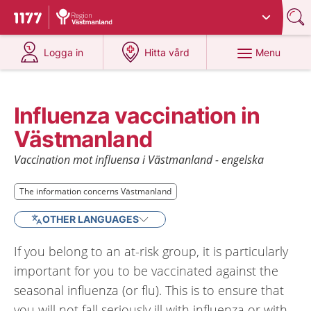
Du har valt region
Västmanland
.
To start page for 1177
at 1177.se
at 1177.se
Menu
Logga in
Hitta vård
Influenza vaccination in
Västmanland
Vaccination mot influensa i Västmanland - engelska
The information concerns Västmanland
The information concerns Västmanland
OTHER LANGUAGES
If you belong to an at-risk group, it is particularly
important for you to be vaccinated against the
seasonal influenza (or flu). This is to ensure that
you will not fall seriously ill with influenza or with