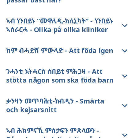
ኣብ ነንበይኑ ”መዋለዲ-ክሊኒካት” - ነንበይኑ
ኣሰራርሓ - Olika på olika kliniker
ከም ብሓድሽ ምውላድ - Att föda igen
ንሓንቲ እትሓርስ ሰበይቲ ምሕጋዛ - Att
stötta någon som ska föda barn
ቃንዛን መጥባሕቲ-ከብዲን - Smärta
och kejsarsnitt
ኣብ ሕክምናኺ ምስታፍን ምጽላውን -