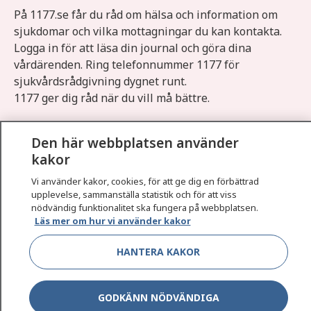
På 1177.se får du råd om hälsa och information om
sjukdomar och vilka mottagningar du kan kontakta.
Logga in för att läsa din journal och göra dina
vårdärenden. Ring telefonnummer 1177 för
sjukvårdsrådgivning dygnet runt.
1177 ger dig råd när du vill må bättre.
Den här webbplatsen använder
kakor
Vi använder kakor, cookies, för att ge dig en förbättrad
Show co
1177 på flera språk
upplevelse, sammanställa statistik och för att viss
nödvändig funktionalitet ska fungera på webbplatsen.
Läs mer om hur vi använder kakor
Show co
Om 1177
HANTERA KAKOR
Show co
Kontakt
GODKÄNN NÖDVÄNDIGA