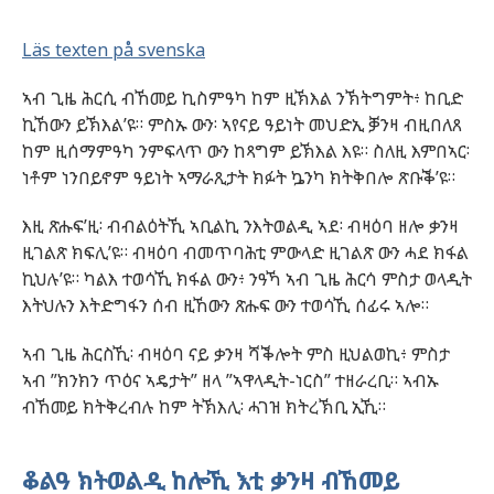
Läs texten på svenska
ኣብ ጊዜ ሕርሲ ብኸመይ ኪስምዓካ ከም ዚኽእል ንኽትግምት፥ ከቢድ
ኪኸውን ይኽእል’ዩ። ምስኡ ውን፡ ኣየናይ ዓይነት መህድኢ ቓንዛ ብዚበለጸ
ከም ዚሰማምዓካ ንምፍላጥ ውን ከጻግም ይኽእል እዩ። ስለዚ እምበኣር፡
ነቶም ነንበይኖም ዓይነት ኣማራጺታት ክፉት ኴንካ ክትቅበሎ ጽቡቕ’ዩ።
እዚ ጽሑፍ’ዚ፡ ብብልዕትኺ ኣቢልኪ ንእትወልዲ ኣደ፡ ብዛዕባ ዘሎ ቃንዛ
ዚገልጽ ክፍሊ’ዩ። ብዛዕባ ብመጥባሕቲ ምውላድ ዚገልጽ ውን ሓደ ክፋል
ኪህሉ’ዩ። ካልእ ተወሳኺ ክፋል ውን፥ ንዓኻ ኣብ ጊዜ ሕርሳ ምስታ ወላዲት
እትህሉን እትድግፋን ሰብ ዚኸውን ጽሑፍ ውን ተወሳኺ ሰፊሩ ኣሎ።
ኣብ ጊዜ ሕርስኺ፡ ብዛዕባ ናይ ቃንዛ ሻቕሎት ምስ ዚህልወኪ፥ ምስታ
ኣብ ”ክንክን ጥዕና ኣዴታት” ዘላ ”ኣዋላዲት-ነርስ” ተዘራረቢ። ኣብኡ
ብኸመይ ክትቅረብሉ ከም ትኽእሊ፡ ሓገዝ ክትረኽቢ ኢኺ።
ቆልዓ ክትወልዲ ከሎኺ እቲ ቃንዛ ብኸመይ