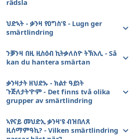
rädsla
ህድኣት - ቃንዛ የዐግስ’ዩ - Lugn ger
smärtlindring
ንቓንዛ በዚ ዚስዕብ ኪትቃለስዮ ትኽእሊ - Så
kan du hantera smärtan
ቃንዛታት ዘህድኡ - ክልተ ዓይነት
ጉጅለታት’ዮም - Det finns två olika
grupper av smärtlindring
ኣየናይ መህድኢ ቃንዛ’ዩ ብዝበለጸ
ዚሰማምዓኪ? - Vilken smärtlindring
passar bäst när?