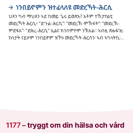
ነንበይኖምን ዝተፈላለዩ መድረኻት-ሕርሲ
Current articles
ህጻን ካብ ማህጸን ኣደ ከመይ ጌሩ ይወጽእ? እቶም ተኸታተልቲ
መድረኻት ሕርሲ፥ ”ድጉል-ሕርሲ”፡ ”መድረኽ-ምኽፋት”፡ ”መድረኽ-
ምድፋእ”፡ ”ድሕረ-ሕርሲ” ኢልና ክንሰምዮም ንኽእል። ኣብዚ ጽሑፍ’ዚ፡
ኩነታት ናይዞም ነንበይኖም ዝኾኑ መድረኻት-ሕርስን፡ ኣብ ኣካላትኪ፡
እንታይ ከም ዘጋጥምን፡ ብስፍሕ ዝበለ ክተንብቢ ኢኺ።
1177
–
tryggt om din hälsa och vård