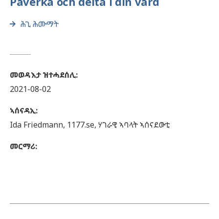
Påverka och delta i din vård
ሕጊ ሕሙማት
መወዳእታ ዝተሓደሰሊ
:
2021-08-02
ኣሰናዳኢ
:
Ida
Friedmann,
1177.se, ሃገራዊ ኣባላት ኣሰናደውቲ
መርማሪ
: