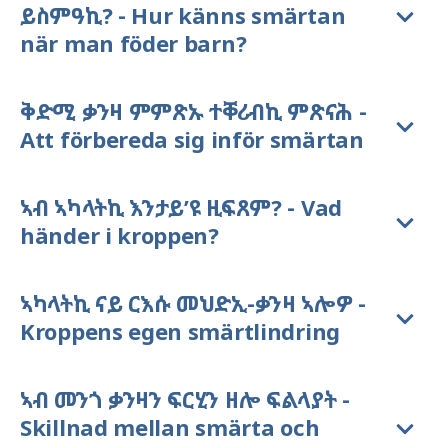
ይስምዓኪ? - Hur känns smärtan
när man föder barn?
ቅድሚ ቃንዛ ምምጽኡ ተቐሪብኪ ምጽናሕ -
Att förbereda sig inför smärtan
ኣብ ኣካላትኪ እንታይ’ዩ ዚፍጸም? - Vad
händer i kroppen?
ኣካላትኪ ናይ ርእሱ መህድኢ-ቃንዛ ኣሎዎ -
Kroppens egen smärtlindring
ኣብ መንጎ ቃንዛን ፍርሂን ዘሎ ፍልላያት -
Skillnad mellan smärta och