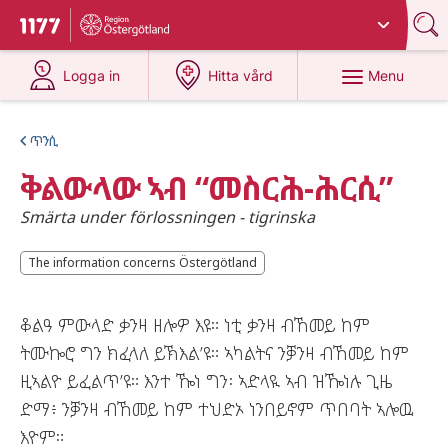
Du har valt region
Östergötland
.
To start page for 1177
at 1177.se
at 1177.se
Menu
Logga in
Hitta vård
ጥንሲ
ቅልውላው ኣብ “መስርሕ-ሕርሲ”
Smärta under förlossningen - tigrinska
The information concerns Östergötland
The information concerns Östergötland
ቆልዓ ምውላድ ቃንዛ ዘሎዎ እዩ። ነቲ ቃንዛ ብኸመይ ከም
ትሙኰሮ ግን ክፈላለ ይኽእል’ዩ። ኣካልትና ንቓንዛ ብኸመይ ከም
ዚኣልዮ ይፈልጥ’ዩ። እንተ ዀነ ግን፡ ኣድላዪ ኣብ ዝዀነሉ ጊዜ
ድማ፥ ንቓንዛ ብኸመይ ከም ተህድኦ ነንበይኖም ጥበባት ኣሎዉ
እዮም።