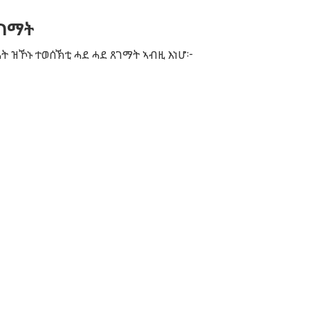
ጸገማት
 ዝኾኑ ተወሰኽቲ ሓደ ሓደ ጸገማት ኣብዚ እነሆ፦