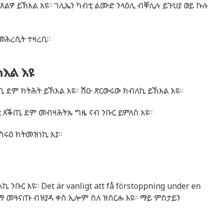
ክጸልዎ ይኽእል እዩ። ገሊኤን ካብቲ ልሙድ ንላዕሊ ብቐሊሉ ይጉህያ ወይ ኩሉ
መሕረሲት ተዛረቢ።
እል እዩ
ጢ ደም ክትሕት ይኽእል እዩ። ሽዑ ጽርውሩው ክብለኪ ይኽእል እዩ።
ቲ ጸቕጢ ደም መብዛሕትኡ ግዜ ናብ ንቡር ይምለስ እዩ።
ስሩዕ ክትመዝነኪ እያ።
ልኪ
ንቡር
እዩ
።
Det är vanligt att få förstoppning
under en
ማ
መዓናጡ
ብዝያዳ
ቀስ
ኢሎም
ስለ
ዝሰርሑ
እዩ
።
ማይ
ምስታይን