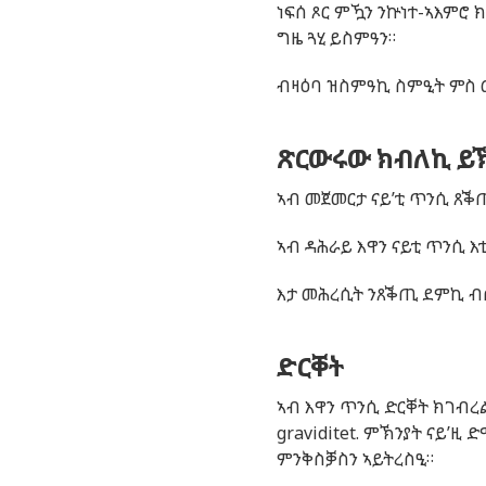
ነፍሰ ጾር ምዃን ንኵነተ-ኣእምሮ 
ግዜ ጓሂ ይስምዓን።
ብዛዕባ ዝስምዓኪ ስምዒት ምስ 
ጽርውሩው ክብለኪ ይኽ
ኣብ መጀመርታ ናይ’ቲ ጥንሲ ጸቕ
ኣብ ዳሕራይ እዋን ናይቲ ጥንሲ እ
እታ መሕረሲት ንጸቕጢ ደምኪ ብ
ድርቐት
ኣብ
እዋን
ጥንሲ
ድርቐት
ክገብረ
graviditet
.
ምኽንያት
ናይ’ዚ
ድ
ምንቅስቓስን
ኣይትረስዒ
።