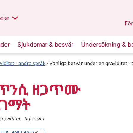
r valt region
n annan
egion
Kronoberg
.
För
ador
Sjukdomar & besvär
Undersökning & b
viditet - andra språk
Vanliga besvär under en graviditet - 
 ጥንሲ ዘጋጥሙ
ጸገማት
raviditet - tigrinska
HER LANGUAGES