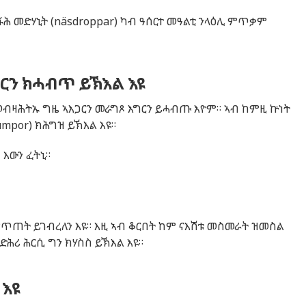
ሕ መድሃኒት (
näsdroppar)
ካብ ዓሰርተ መዓልቲ ንላዕሊ ምጥቃም
ግርን ክሓብጥ ይኽእል እዩ
መብዛሕትኡ ግዜ ኣእጋርን መራግጾ እግርን ይሓብጡ እዮም። ኣብ ከምዚ ኵነት
umpor)
ክሕግዝ ይኽእል እዩ።
 እውን ፈትኒ።
ምጥጠት
ይገብረለን
እዩ
።
እዚ
ኣብ
ቆርበት
ከም
ናእሽቱ
መስመራት
ዝመስል
ድሕሪ
ሕርሲ
ግን
ክሃስስ
ይኽእል
እዩ
።
 እዩ