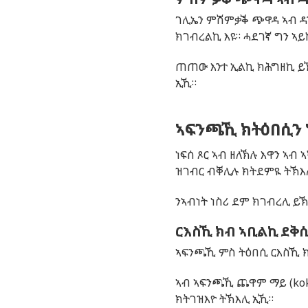
ገሊኤን ምሽምቃቕ ጭዋዳ ኣብ ዳንገ
ክገብረልኪ እዩ። ሓደገኛ ግን ኣይ
ጠጠው እንተ ኢልኪ ክሕግዘኪ ይኽ
ኢኺ።
ኣፍንጫኺ ክትዕበሲን 
ነፍሰ ጾር ኣብ ዘለኽሉ እዋን ኣ
ዝገብር ብቐሊሉ ክትደምዪ ትኽእ
ንኣብነት ነስሪ ደም ክገብረሊ ይኽ
ርእስኺ ክብ ኣቢልኪ ደቅ
ኣፍንጫኺ ምስ ትዕበሲ ርእስኺ 
ኣብ ኣፍንጫኺ ጨዋም ማይ (
ko
ክትገዝእዮ ትኽእሊ ኢኺ።