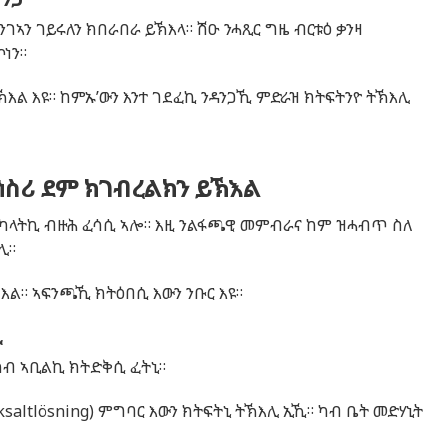
ኣን ገይሩለን ክበራበራ ይኽእላ። ሽዑ ንሓጺር ግዜ ብርቱዕ ቃንዛ
ኮነን።
እል እዩ። ከምኡ’ውን እንተ ገደፈኪ ንዳንጋኺ ምድራዝ ክትፍትንዮ ትኽእሊ
ነስሪ ደም ክገብረልክን ይኽእል
ብ ኣካላትኪ ብዙሕ ፈሳሲ ኣሎ። እዚ ንልፋጫዊ መምብራና ከም ዝሓብጥ ስለ
ሊ።
እል። ኣፍንጫኺ ክትዕበሲ እውን ንቡር እዩ።
ሲ
ክብ ኣቢልኪ ክትድቅሲ ፈትኒ።
ksaltlösning)
ምግባር እውን ክትፍትኒ ትኽእሊ ኢኺ። ካብ ቤት መድሃኒት