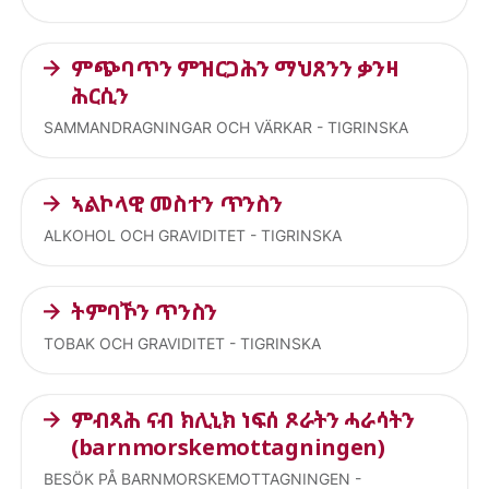
ምጭባጥን ምዝርጋሕን ማህጸንን ቃንዛ
ሕርሲን
SAMMANDRAGNINGAR OCH VÄRKAR - TIGRINSKA
ኣልኮላዊ መስተን ጥንስን
ALKOHOL OCH GRAVIDITET - TIGRINSKA
ትምባኾን ጥንስን
TOBAK OCH GRAVIDITET - TIGRINSKA
ምብጻሕ ናብ ክሊኒክ ነፍሰ ጾራትን ሓራሳትን
(barnmorskemottagningen)
BESÖK PÅ BARNMORSKEMOTTAGNINGEN -