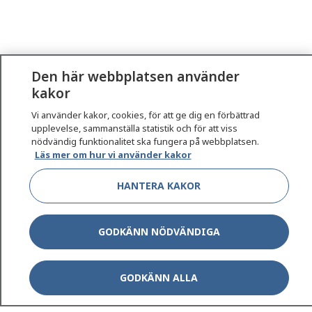
Den här webbplatsen använder
kakor
1177
–
tryggt om din hälsa och vård
Vi använder kakor, cookies, för att ge dig en förbättrad
upplevelse, sammanställa statistik och för att viss
nödvändig funktionalitet ska fungera på webbplatsen.
På 1177.se får du råd om hälsa och information om
Läs mer om hur vi använder kakor
sjukdomar och vilka mottagningar du kan kontakta.
Logga in för att läsa din journal och göra dina
HANTERA KAKOR
vårdärenden. Ring telefonnummer 1177 för
sjukvårdsrådgivning dygnet runt.
GODKÄNN NÖDVÄNDIGA
1177 ger dig råd när du vill må bättre.
GODKÄNN ALLA