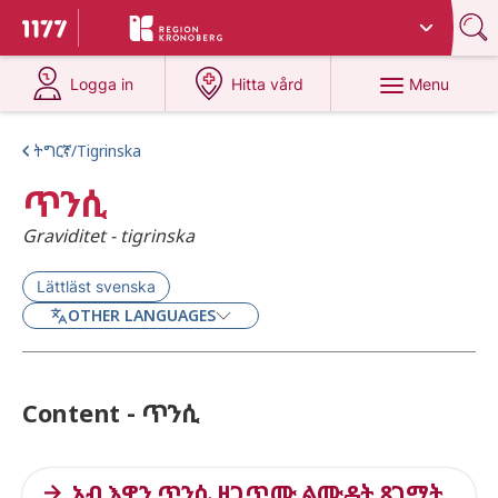
Du har valt region
Kronoberg
.
To start page for 1177
at 1177.se
at 1177.se
Menu
Logga in
Hitta vård
ትግርኛ/Tigrinska
ጥንሲ
Graviditet - tigrinska
Lättläst svenska
OTHER LANGUAGES
Content - ጥንሲ
ኣብ እዋን ጥንሲ ዘጋጥሙ ልሙዳት ጸገማት