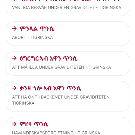
VANLIGA BESVÄR UNDER EN GRAVIDITET - TIGRINSKA
ምንጻል ጥንሲ
ABORT - TIGRINSKA
ዕግርግር ኣብ እዋን ጥንሲ
ATT MÅ ILLA UNDER GRAVIDITETEN - TIGRINSKA
ቃንዛ ጎሎ ኣብ እዋን ጥንሲ
ATT HA ONT I BÄCKENET UNDER GRAVIDITETEN -
TIGRINSKA
ምረዛ ጥንሲ
HAVANDESKAPSFÖRGIFTNING - TIGRINSKA