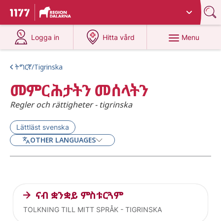
Du har valt region
Dalarna
.
To start page for 1177
at 1177.se
at 1177.se
Menu
Logga in
Hitta vård
ትግርኛ/Tigrinska
መምርሕታትን መሰላትን
Regler och rättigheter - tigrinska
Lättläst svenska
OTHER LANGUAGES
Current articles
ናብ ቋንቋይ ምስቱርጓም
TOLKNING TILL MITT SPRÅK - TIGRINSKA