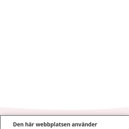
1177
–
tryggt om din hälsa och vård
Den här webbplatsen använder