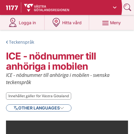
Du har valt region
Västra Götaland
.
Till startsidan för 1177
på 1177.se
på 1177.se
Meny
Logga in
Hitta vård
Teckenspråk
ICE - nödnummer till
anhöriga i mobilen
ICE - nödnummer till anhöriga i mobilen - svenska
teckenspråk
Innehållet gäller för Västra Götaland
Innehållet gäller för Västra Götaland
OTHER LANGUAGES