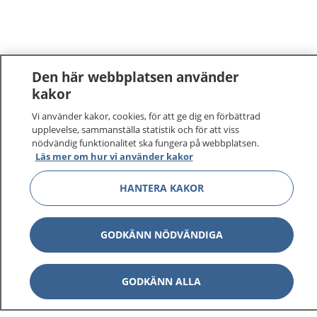
Den här webbplatsen använder
kakor
Vi använder kakor, cookies, för att ge dig en förbättrad
upplevelse, sammanställa statistik och för att viss
nödvändig funktionalitet ska fungera på webbplatsen.
Läs mer om hur vi använder kakor
1177
–
tryggt om din hälsa och vård
HANTERA KAKOR
På 1177.se får du råd om hälsa och information om
sjukdomar och vilka mottagningar du kan kontakta.
GODKÄNN NÖDVÄNDIGA
Logga in för att läsa din journal och göra dina
vårdärenden. Ring telefonnummer 1177 för
GODKÄNN ALLA
sjukvårdsrådgivning dygnet runt.
1177 ger dig råd när du vill må bättre.